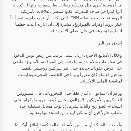
مدناً روسية كبرى مثل موسكو وسانت بطرسبورج، وإنها لن تُحدث
أثراً كبيراً في ساحة المعركة، لكنها ستضر بالعلاقات الأمريكية
الروسية، بحسب ما نقلته CNN، التي أكدت أن ترمب لم يستبعد أبداً
خيار تزويد أوكرانيا بالصواريخ، مشيرةً إلى أن إدارته أعدت خططاً
لتسليمها بسرعة في حال أعطى الأمر بذلك.
إطلاق من البر
وخلال الأسابيع الأخيرة، ازداد استياء ترمب من رفض بوتين الدخول
في مفاوضات سلام جدية، ما دفعه إلى الموافقة، الأسبوع الماضي،
على فرض عقوبات جديدة على أكبر شركتين روسيتين للنفط،
وتأجيل اجتماع كان مقرراً بينهما في العاصمة المجرية بودابست
لمناقشة الملف الأوكراني.
ورغم أن البنتاغون لا تُبدي قلقاً حيال المخزونات، فإن المسؤولين
العسكريين الأمريكيين لا يزالون يبحثون كيفية تدريب أوكرانيا على
استخدام الصواريخ وآليات نشرها، إذ توجد مسائل تشغيلية عدة
تتطلب حلولاً قبل أن تتمكن كييف من استخدامها بفعالية.
وأوضحت الشبكة أن من بين الأسئلة العالقة كيفية إطلاق أوكرانيا