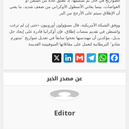
الصواريخ في حال تم تسليمها، إذ تُطلق عادةً من السفن أو
الغواصات، بينما يعاني الأسطول الأوكراني من ضعف شديد، ما يعني
أن الإطلاق سيتم على الأرجح من البر.
ووفق الشبكة الأمريكية، قال مسؤولون أوروبيون «حتى إن لم ترغب
واشنطن في تقديم منصات إطلاق، فإن أوكرانيا قادرة على إيجاد حل
بديل، مؤكدين أن مهندسيها نجحوا سابقاً في تعديل صواريخ "ستورم
شادو" البريطانية لتعمل على مقاتلاتها السوفييتية القديمة.
LinkedIn
X
Telegram
Gmail
WhatsApp
Facebook
عن مصدر الخبر
Editor