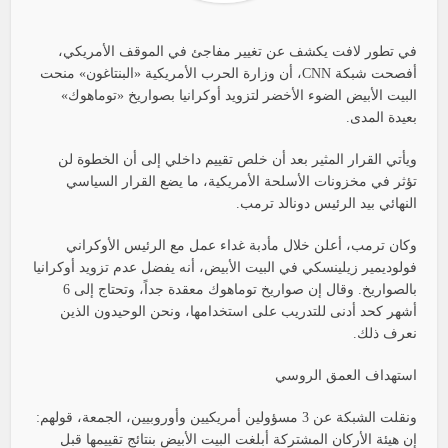
في تطور لافت يكشف عن تغيير مفاجئ في الموقف الأمريكي،
أفصحت شبكة CNN، أن وزارة الحرب الأمريكية «البنتاغون» منحت
البيت الأبيض الضوء الأخضر لتزويد أوكرانيا بصواريخ «توماهوك»
بعيدة المدى.
ويأتي القرار المثير بعد أن خلص تقييم داخلي إلى أن الخطوة لن
تؤثر في مخزونات الأسلحة الأمريكية، ما يضع القرار السياسي
النهائي بيد الرئيس دونالد ترمب.
وكان ترمب، أعلن خلال مأدبة غداء عمل مع الرئيس الأوكراني
فولوديمير زيلينسكي في البيت الأبيض، أنه يفضل عدم تزويد أوكرانيا
بالصواريخ. وقال إن صواريخ توماهوك معقدة جداً، وتحتاج إلى 6
أشهر كحد أدنى للتدريب على استخدامها، ونحن الوحيدون الذين
نعرف ذلك.
استهداف العمق الروسي
ونقلت الشبكة عن 3 مسؤولين أمريكيين وأوروبيين، الجمعة، قولهم:
إن هيئة الأركان المشتركة أبلغت البيت الأبيض بنتائج تقييمها قبل