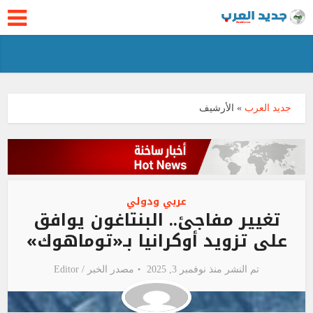
جديد العرب
»
الأرشيف
عربي ودولي
تغيير مفاجئ.. البنتاغون يوافق
على تزويد أوكرانيا بـ«توماهوك»
تم النشر منذ نوفمبر 3, 2025
مصدر الخبر /
Editor