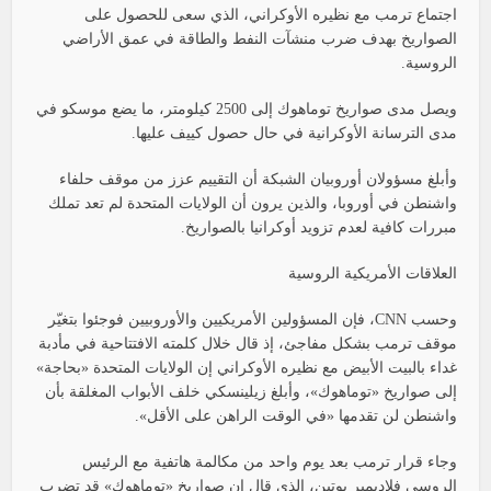
اجتماع ترمب مع نظيره الأوكراني، الذي سعى للحصول على
الصواريخ بهدف ضرب منشآت النفط والطاقة في عمق الأراضي
الروسية.
ويصل مدى صواريخ توماهوك إلى 2500 كيلومتر، ما يضع موسكو في
مدى الترسانة الأوكرانية في حال حصول كييف عليها.
وأبلغ مسؤولان أوروبيان الشبكة أن التقييم عزز من موقف حلفاء
واشنطن في أوروبا، والذين يرون أن الولايات المتحدة لم تعد تملك
مبررات كافية لعدم تزويد أوكرانيا بالصواريخ.
العلاقات الأمريكية الروسية
وحسب CNN، فإن المسؤولين الأمريكيين والأوروبيين فوجئوا بتغيّر
موقف ترمب بشكل مفاجئ، إذ قال خلال كلمته الافتتاحية في مأدبة
غداء بالبيت الأبيض مع نظيره الأوكراني إن الولايات المتحدة «بحاجة»
إلى صواريخ «توماهوك»، وأبلغ زيلينسكي خلف الأبواب المغلقة بأن
واشنطن لن تقدمها «في الوقت الراهن على الأقل».
وجاء قرار ترمب بعد يوم واحد من مكالمة هاتفية مع الرئيس
الروسي فلاديمير بوتين، الذي قال إن صواريخ «توماهوك» قد تضرب