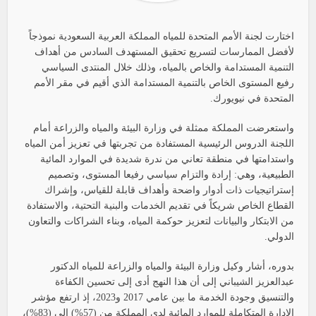
اختارت لجنة الأمم المتحدة للمياه المملكة العربية السعودية نموذجاً
لأفضل الممارسات لتسريع تحقيق المستهدف السادس من أهداف
التنمية المستدامة والخاص بالمياه، وذلك خلال المنتدى السياسي
رفيع المستوى الخاص بالتنمية المستدامة الذي أقيم في مقر الأمم
المتحدة في نيويورك.
واستعرضت المملكة ممثلة في وزارة البيئة والمياه والزراعة أمام
اللجنة الدروس الرئيسية المستفادة من تجربتها في تعزيز أمن المياه
واستدامتها في منطقة تعاني من ندرة شديدة في الموارد المائية
الطبيعية، وهي: إرادة والتزام سياسي رفيعا المستوى، وتصميم
إستراتيجيات ذات أدوار واضحة وأهداف قابلة للقياس، وإشراك
القطاع الخاص شريكاً في تقديم الخدمات والبنية التحتية، والاستفادة
من الابتكار والبيانات لتعزيز حوكمة المياه، وبناء الشراكات والتعاون
الدولي.
بدوره، أشار وكيل وزارة البيئة والمياه والزراعة للمياه الدكتور
عبدالعزيز الشيباني إلى أن هذا النهج أدى إلى تحسين الكفاءة
والتنسيق وجودة الخدمة ما بين عامي 2017 و2023، إذ ارتفع مؤشر
الإدارة المتكاملة للموارد المائية لدى المملكة من (57%) إلى (83%)،