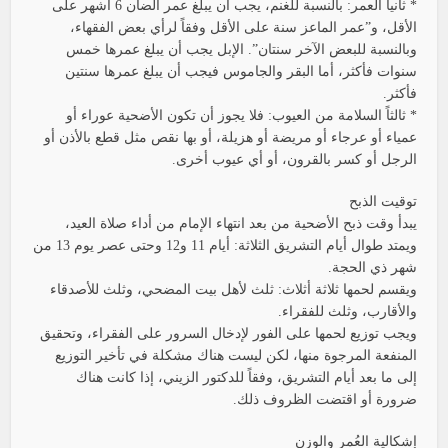
* ثانيا الُعمر: بالنسبة للغنم، يجب أن يبلغ عمر الضأن 6 أشهر على
الأقل، و”عمر الماعز سنة على الأقل وفقاً لرأي بعض الفقهاء،
وبالنسبة للبعض الآخر سنتان”. الإبل يجب أن يبلغ عمرها خمس
سنوات فأكثر، أما البقر والجاموس فيجب أن يبلغ عمرها سنتين
فأكثر.
* ثالثاً السلامة من العيوب: فلا يجوز أن تكون الأضحية عوراء أو
عمياء أو عرجاء أو مريضة أو هزيلة، أو بها نقص مثل قطع بالأذن أو
الرجل أو كسر بالقرون، أو أي عيوب أخرى.
توقيت الذبح
يبدأ وقت ذبح الأضحية من بعد انتهاء الإمام من أداء صلاة العيد،
ويمتد طوال أيام التشريق الثلاثة: أيام 11 و12 وحتى عصر يوم 13 من
شهر ذي الحجة.
ويقسم لحمها ثلاثة أثلاث: ثلث لأهل بيت المضحي، وثلث للأصدقاء
والأقارب، وثلث للفقراء.
ويجب توزيع لحمها على الفور لإدخال السرور على الفقراء، وتحقيق
المنفعة المرجوة منها، لكن ليست هناك مشكلة في تأخير التوزيع
إلى ما بعد أيام التشريق، وفقاً للدكتور الزيني، إذا كانت هناك
ضرورة أو اقتضت الظروف ذلك.
إشكالية العُمر والوزن