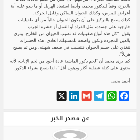
بالعرج، وفقاً للدكتور محمد، وأيضا استبعاد الهزيل أو ما يبدو عليه أية
أعراض للمرض، وكذلك الحيوان الساكن وقليل الحركة.
كذلك ينصح بالتركيز على أن يكون الحيوان خالياً من أي طفيليات
خارجية على جسده، مثل القراد أو القمل أو حشرة الجرب.
يقول: “كل هذه أنواع طفيليات قد تصيب الحيوان من الخارج، وترى
بالعين المجردة وتكون واضحة للمستهلك العادي. هذه الحشرات
تتغذي على جسم الحيوان فتتسبب في ضعف شهيته، ومن ثم يصبح
هزيلاً”.
كما يرى محمد أن “لحم ذكور الماشية عادة أجود من لحم الإناث، لأنه
يحتوي على كتلة عضلية أكثر ودهون أقل”، لذا ينصح بشراء الذكور.
أحمد يحيى
LinkedIn
X
Telegram
Gmail
WhatsApp
Facebook
عن مصدر الخبر