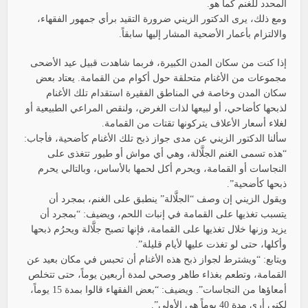
المحدد للغنم كما هو.
ومع ذلك، يرى الدكتور الزيني ضرورة التقيد برأي جمهور الفقهاء،
والالتزام بأعمار الأضحية المشار إليها سابقاً.
إذا كنت من سكان المدن الكبيرة، فربما شاهدت قبيل عيد الأضحى
مجموعات من الأغنام متحلقة حول أكوام من القمامة. يعتاد بعض
سكان المدن وخاصة في المناطق الفقيرة استقدام تلك الأغنام
لذبحها كأضاحي، أو لبيعها لذات الغرض، ولنقص المراعي الطبيعية أو
لغلاء أسعار الأعلاف يتركونها تقتات من القمامة.
سألنا الدكتور الزيني عن مدى جواز ذبح تلك الأغنام كأضحية، فأجاب:
“هذه تسمى الغنم الجلَّالة، وهي أي مواش أو طيور تتغذى على
النجاسات أو القمامة، ويحرم أكل لحمها بالأساس، وبالتالي يحرم
ذبحها كأضحية”.
ويقول الزيني إن وصف “الجلَّالة” ينطبق على الغنم، بمجرد أن
يتسبب تغذيها على القمامة في إنبات اللحم، ويضيف: “بمجرد أن
يزيد وزنها خلال تغذيها على القمامة، فإنها تصبح جلَّالة ويحرُم ذبحها
وأكلها، حتى لو تغذت عليها لأيام قليلة”.
ويتابع: “ويشترط لجواز ذبح هذه الأغنام أن تحبس في مكان بعيد عن
القمامة، وتطعم بغذاء طاهر وصحي لمدة أربعين يوماً، حتى تتخلص
أمعاؤها من النجاسات”. ويضيف: “بعض الفقهاء قالوا بمدة 15 يوماً،
لكني أرى مدة 40 يوماً هي الأولى”.