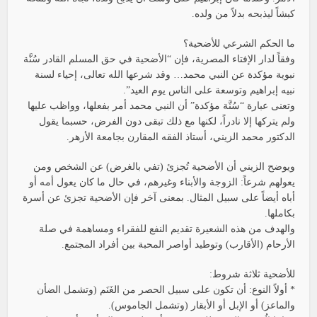
كبشاً ليذبحه بدلاً من ولده.
ما الحكم الشرعي للأضحية؟
وفقاً لدار الإفتاء المصرية، فإن “الأضحية في حق المسلم القادر سُنَّة
نبوية مؤكدة عن النبي محمد… وقد شرعها الله تعالى، إحياء لسنة
نبيه إبراهيم وتوسعة على الناس يوم العيد”.
وتعنى عبارة “سُنَّة مؤكدة” أن النبي محمد أمر بفعلها، وواظب عليها
ولم يتركها إلا نادراً، لكنها مع ذلك تبقى دون الفرض، حسبما يقول
الدكتور محمد الزيني، أستاذ الفقه المقارن بجامعة الأزهر.
ويوضح الزيني أن الأضحية تُجزئ (تفي بالغرض) عن الشخص ومن
يعولهم شرعاً: الزوجة والأبناء وغيرهم، في حال ما كان يعول أمه أو
أباه أيضاً على سبيل المثال. بمعنى آخر فإن الأضحية تجزئ عن أسرة
بكاملها.
والهدف من هذه الشعيرة تقديم النفع للفقراء ومساهمة في صلة
الأرحام (الأقارب) وتوطيد أواصر المحبة بين أفراد المجتمع.
للأضحية ثلاثة شروط:
* أولاً النوع: أن تكون على سبيل الحصر من الغَنَم (وتشمل الضأن
والماعز) أو الإبل أو الأبقار (وتشمل الجاموس).