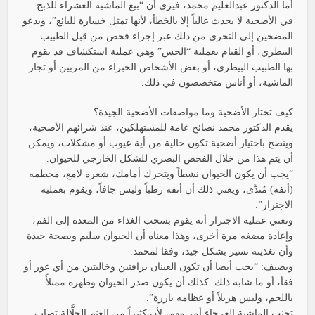
أما الدكتور عبدالعليم محمد، فيرى أن “بيع الماشية العشراء للذبح
في الأضحية لا يحدث غالباً إلا بالخطأ، لأنها تمثل خسارة للبائع”، ويدعو
المضحين إلى التحري من ذلك عبر إجراء فحص من قبل الطبيب
البيطري، أو القيام بعملية “الجس” وهي عملية استكشاف قد يقوم
بها الطبيب البيطري، أو بعض الأشخاص الخبراء من المربين أو تجار
الماشية، أو أناس متخصصون في ذلك.
كيف تختار الأضحية وما مواصفات الأضحية الجيدة؟
يقدم الدكتور محمد نصائح عامة للمستهلكين، عند شرائهم الأضحية،
وينصح باختيار أضحية تكون خالية من أية عيوب أو مشكلات، ويمكن
أن يتم هذا من خلال الفحص البصري للشكل الخارجي للحيوان.
“يجب أن يكون الحيوان نشطاً ويتحرك أمامك، شعره لامع، مخطمه
(أنفه) مُندَّى، ويعني ذلك أن أنفه رطباً وليس جافاً، ويقوم بعملية
الاجترار”.
وتعني عملية الاجترار أنه يقوم بسحب الغذاء من المعدة إلى الفم،
وإعادة مضغه مرة أخرى، وهذا معناه أن الحيوان سليم وبصحة جيدة
وأن تغذيته تسير بشكل جيد، وفقا لمحمد.
ويضيف: “يجب أيضا أن تكون العينان براقتين وخاليتين من أي عور أو
فقأ، أو ما شابه ذلك. كذلك أن يكون صدر الحيوان وظهره ممتلأً
باللحم، وليس هزيلاً أو عظامه بارزة”.
تجنب الماشية العرجاء أمر مهم، لأن كثيراً من الغنم الجلَّالة تصاب