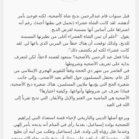
قبل سنوات قام عبدالرحمن بذبح شاة كأضحية، لكنه فوجئ بأمر
أدهشه. لقد كانت الشاة عشراء (تحمل في بطنها أجنة)، رغم أنه
اشتراها على أساس أنها مسمنة لغرض الذبح.
يقول: “أعلم أن ثمن الشاة العشراء أغلى من نظيرتها المسمنة
للذبح، ولذلك توقعت أن هناك خطأ من المربي الذي باعها لي. لقد
كانت عشراء لكنه لم يكتشف ذلك”.
ماذا فعل عبد الرحمن بالأضحية؟ سنعود لقصته لاحقاً، لكن لنتعرف
بداية على تعريف الأضحية وشروطها.
في العاشر من شهر ذي الحجة وفقاً للتقويم الهجري الإسلامي من
كل عام، يحتفل المسلمون حول العالم بعيد الأضحى، وإلى جانب
شعيرة الحج التي يؤديها ملايين المسلمين، هناك شعيرة ذبح الأضحية،
فماذا نعرف عن شروطها وأنواعها، وكيفية اختيارها؟
الأضحية هي الماشية من الغنم والإبل والأبقار، التي تذبح تقرباً إلى
الله في العيد.
ويرجع أصلها الديني والتاريخي لإحياء قصة استعداد النبي إبراهيم
للتضحية بولده إسماعيل، بعدما رأى في المنام أنه يذبحه بأمر إلهي.
وعندما نقل رؤياه إلى ولده، قبل إسماعيل وطلب من أبيه أن يطيع
الأمر. وعندما كان إبراهيم على وشك أن يذبح ولده، نجاه الله ومنحه