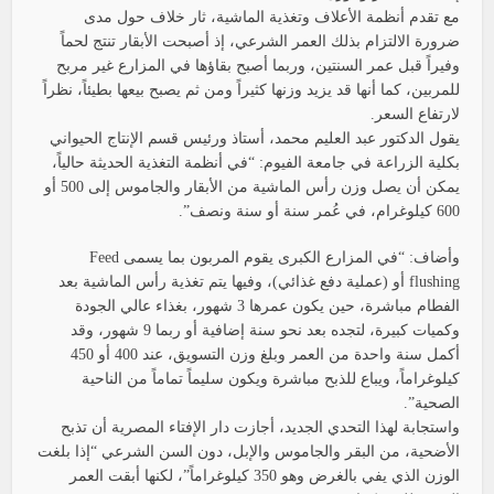
مع تقدم أنظمة الأعلاف وتغذية الماشية، ثار خلاف حول مدى
ضرورة الالتزام بذلك العمر الشرعي، إذ أصبحت الأبقار تنتج لحماً
وفيراً قبل عمر السنتين، وربما أصبح بقاؤها في المزارع غير مربح
للمربين، كما أنها قد يزيد وزنها كثيراً ومن ثم يصبح بيعها بطيئاً، نظراً
لارتفاع السعر.
يقول الدكتور عبد العليم محمد، أستاذ ورئيس قسم الإنتاج الحيواني
بكلية الزراعة في جامعة الفيوم: “في أنظمة التغذية الحديثة حالياً،
يمكن أن يصل وزن رأس الماشية من الأبقار والجاموس إلى 500 أو
600 كيلوغرام، في عُمر سنة أو سنة ونصف”.
وأضاف: “في المزارع الكبرى يقوم المربون بما يسمى Feed
flushing أو (عملية دفع غذائي)، وفيها يتم تغذية رأس الماشية بعد
الفطام مباشرة، حين يكون عمرها 3 شهور، بغذاء عالي الجودة
وكميات كبيرة، لتجده بعد نحو سنة إضافية أو ربما 9 شهور، وقد
أكمل سنة واحدة من العمر وبلغ وزن التسويق، عند 400 أو 450
كيلوغراماً، ويباع للذبح مباشرة ويكون سليماً تماماً من الناحية
الصحية”.
واستجابة لهذا التحدي الجديد، أجازت دار الإفتاء المصرية أن تذبح
الأضحية، من البقر والجاموس والإبل، دون السن الشرعي “إذا بلغت
الوزن الذي يفي بالغرض وهو 350 كيلوغراماً”، لكنها أبقت العمر