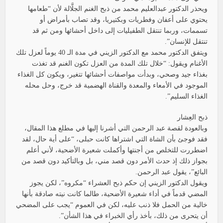
ويحذر الدكتور عبدالعليم محمد من ذبح الغنم الجلَّالة لأن “طعامها
يحتوي على أعفان وفطريات وبكتيريا، وقد تصاب بأمراض أو
تسممات، وربما تنتقل الطفيليات إلى داخل أحشائها ومن ثم قد
تنتقل للإنسان”.
ويتفق الدكتور محمد مع الدكتور الزيني في مدة الـ 40 يوماً لعزل تلك
الأغنام ويقول: “خلال تلك المدة من العزل تكون الغنم قد تغذت
بغذاء جيد وصحي، وبدأت مواصفات أحشائها تتغير، ويكون كل الغذاء
الموجود في الأمعاء والمعدة والقناة الهضمية قد خرج، وحل محله
الغذاء السليم”.
ذبح العِشار
وبالعودة لقصة عبد الرحمن التي أشرنا إليها في مطلع هذا المقال،
فقد فوجئ بأن الشاة التي اشتراها كانت حبلى، “على أية حال، لقد
اضطررت للتخلص من أجنتها وأكملت شعيرة الأضحية، لأني أعلم
بجواز ذلك إذ حدث الأمر دون قصد مني، بل وبالتأكيد دون قصد من
البائع”، يقول عبد الرحمن.
ويقول الدكتور الزيني إن حكم ذبح العشراء “مكروه”، لكن يجوز
المضي قدماً في أداء شعيرة الأضحية، طالما كانت نيته صادقة بأنها
خالية من الحمل فلا ذنب عليه، لكن في العموم “يجب على المضحي
أن يتحرى من ذلك، بأخذ رأي الخبراء في هذا الشأن”.