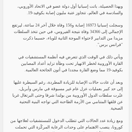
وبهذا الحصيلة، باتت إسبانيا أول دولة عضو في الاتحاد الأوروبي،
والسادسة في العالم، تتجاوز عتبة مليون إصابة بكوفيد-19.
وسجلت إسبانيا 16973 إصابة و156 وفاة خلال آخر 24 ساعة، ليرتفع
الإجمالي إلى 34366 وفاة نتيجة الفيروس، في حين تتخذ السلطات
مزيدا من التدابير لاحتواء الموجة الثانية للوباء، حسبما ذكرت
"فرانس برس".
ويأتي ذلك في الوقت الذي تتعرض فيه أنظمة المستشفيات في
القارة الأوروبية لخطر الانهيار تحت وطأة تزايد أعداد المصابين
بكوفيد-19 مما وضع القارة مجددا في أتون الجائحة العالمية.
وبعد أن عادت حالات الإصابة للزيادة المطردة، رغم السيطرة عليها
إلى حد كبير بعمليات عزل عام غير مسبوقة في مارس وأبريل،
عبّرت سلطات الدول الأوروبية من بولندا شرقا وحتى البرتغال غربا
عن قلقها المتنامي من الأزمة الطاحنة التي تواجه البنية التحتية
الصحية.
ومع زيادة عدد الحالات التي تتطلب الدخول للمستشفيات لعلاجها من
كورونا، ينصب الاهتمام على وحدات الرعاية المركّزة التي تحملت