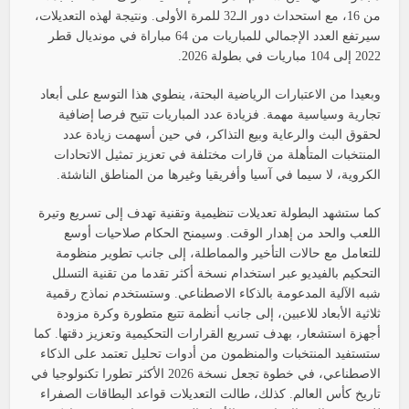
من 16، مع استحداث دور الـ32 للمرة الأولى. ونتيجة لهذه التعديلات،
سيرتفع العدد الإجمالي للمباريات من 64 مباراة في مونديال قطر
2022 إلى 104 مباريات في بطولة 2026.
وبعيدا من الاعتبارات الرياضية البحتة، ينطوي هذا التوسع على أبعاد
تجارية وسياسية مهمة. فزيادة عدد المباريات تتيح فرصا إضافية
لحقوق البث والرعاية وبيع التذاكر، في حين أسهمت زيادة عدد
المنتخبات المتأهلة من قارات مختلفة في تعزيز تمثيل الاتحادات
الكروية، لا سيما في آسيا وأفريقيا وغيرها من المناطق الناشئة.
كما ستشهد البطولة تعديلات تنظيمية وتقنية تهدف إلى تسريع وتيرة
اللعب والحد من إهدار الوقت. وسيمنح الحكام صلاحيات أوسع
للتعامل مع حالات التأخير والمماطلة، إلى جانب تطوير منظومة
التحكيم بالفيديو عبر استخدام نسخة أكثر تقدما من تقنية التسلل
شبه الآلية المدعومة بالذكاء الاصطناعي. وستستخدم نماذج رقمية
ثلاثية الأبعاد للاعبين، إلى جانب أنظمة تتبع متطورة وكرة مزودة
أجهزة استشعار، بهدف تسريع القرارات التحكيمية وتعزيز دقتها. كما
ستستفيد المنتخبات والمنظمون من أدوات تحليل تعتمد على الذكاء
الاصطناعي، في خطوة تجعل نسخة 2026 الأكثر تطورا تكنولوجيا في
تاريخ كأس العالم. كذلك، طالت التعديلات قواعد البطاقات الصفراء