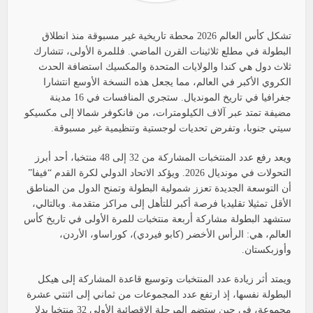
تشكل كأس العالم 2026 محطة تاريخية غير مسبوقة منذ انطلاق
البطولة في مطلع ثلاثينات القرن الماضي. فللمرة الأولى، تتشارك
ثلاث دول هي كندا والولايات المتحدة والمكسيك استضافة الحدث
الكروي الأكبر في العالم، مما يجعل هذه النسخة الأوسع انتشارا
جغرافيا في تاريخ المونديال. ستجري المنافسات في 16 مدينة
مضيفة تمتد عبر آلاف الكيلومترات، من فانكوفر شمالا إلى مكسيكو
سيتي جنوبا، وتفرض تحديات لوجستية وتنظيمية غير مسبوقة.
ويعد رفع عدد المنتخبات المشاركة من 32 إلى 48 منتخبا، أحد أبرز
التحولات في مونديال 2026. ويؤكد الاتحاد الدولي لكرة القدم “فيفا”
أن التوسعة الجديدة تعزز شمولية البطولة وتمنح الدول من المناطق
الأقل تمثيلا تقليديا فرصة أكبر للتأهل إلى مراكز متقدمة. وبالتالي،
ستشهد البطولة مشاركة أربعة منتخبات للمرة الأولى في تاريخ كأس
العالم، هي: الرأس الأخضر (كابو فيردي)، كوراساو، الأردن،
وأوزبكستان.
ويمتد أثر زيادة عدد المنتخبات وتوسيع قاعدة المشاركة إلى هيكل
البطولة نفسها، إذ ارتفع عدد المجموعات من ثماني إلى اثنتي عشرة
مجموعة، في حين ستضم المرحلة الإقصائية الأولى 32 منتخبا بدلا