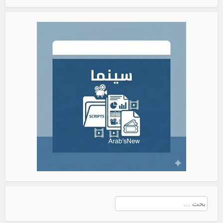
البحث
عن: