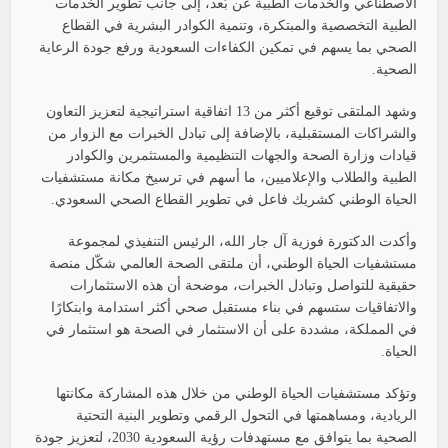
الاصطناعي والخدمات الطبية عن بُعد، إلى جانب تطوير الخدمات
الطبية التخصصية والمبتكرة، وتنمية الكوادر البشرية في القطاع
الصحي بما يسهم في تمكين الكفاءات السعودية ورفع جودة الرعاية
الصحية.
وشهد الملتقى توقيع أكثر من 13 اتفاقية استراتيجية لتعزيز التعاون
والشراكات المستقبلية، بالإضافة إلى تبادل الخبرات مع الزوار من
قيادات وزارة الصحة والجهات التنظيمية والمستثمرين والكوادر
الطبية والطلاب والإعلاميين، ما أسهم في ترسيخ مكانة مستشفيات
الحياة الوطني كشريك فاعل في تطوير القطاع الصحي السعودي.
وأكدت الدكتورة فوزية آل جار الله، الرئيس التنفيذي لمجموعة
مستشفيات الحياة الوطني، أن ملتقى الصحة العالمي شكّل منصة
حقيقية للتواصل وتبادل الخبرات، موضحة أن هذه الاستثمارات
والاتفاقيات ستسهم في بناء مستقبل صحي أكثر استدامة وابتكارًا
في المملكة، مشددة على أن الاستثمار في الصحة هو استثمار في
الحياة.
وتؤكد مستشفيات الحياة الوطني من خلال هذه المشاركة مكانتها
الريادية، ومساهمتها في التحول الرقمي وتطوير البنية التحتية
الصحية بما يتوافق مع مستهدفات رؤية السعودية 2030، لتعزيز جودة