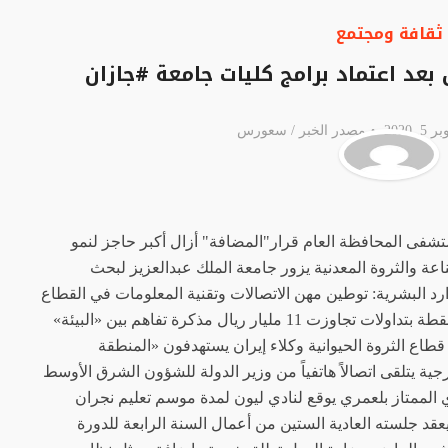
ثقافة ومجتمع
بعد اعتماد برامج كليات جامعة #جازان
2020
مصدر الخبر /
سعورس
فى المحافظة العام قرار"المضافة" أزال أكبر حاجز لنمو
عة والثروة المعدنية يزور جامعة الملك عبدالعزيز لبحث
وارد البشرية: توطين مهن الاتصالات وتقنية المعلومات في القطاع
الخاص مؤشر الأسهم السعودية يكسب 79.91 نقطة بتداولات تجاوزت 11 مليار ريال مذكرة تفاهم بين «البيئة»
 قطاع الثروة الحيوانية وكلاء إيران يستهدفون «المنطقة
ية يتلقى اتصالاً هاتفياً من وزير الدولة للشؤون الشرق الأوسط
زي الممتاز بلعمري يوقع لنادي ليون لمدة موسم تعليم نجران
قد جلسته العادية الستين من أعمال السنة الرابعة للدورة