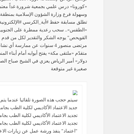
«كورونا» درس علمي بجمعية شرورة غداً معتم
وسهولة فرع وزارة الشؤون الإسلامية بمنطقة 
تطلق مسابقة حفظ #آية_الكرسي #الإلكترونية لل
«الطقس».. سحب رعدية ممطرة على الجنوبية 
القويحص" يوجه الشكر والتقدير لكل من قدم وا
مرتضى منصور 4 سنوات عن ممارسة
متقدّم «ملتقى مكة» يفتح أبوابه أمام أبناء ا
دولار» أمير الرياض يعزي في الشيخ صباح الصب
صغيرة غير متوقعة
سيتم حجب هذه الصورة تلقائيا عندما يتم
جديد الاعتماد الأكاديمي لكلية الطب بجام
تجديد الاعتماد الأكاديمي لكلية الطب بجا
تجديد الاعتماد الأكاديمي لكلية الطب بجا
"اعتماد" ينفذ ورشة عمل عن زيارات الاعتم