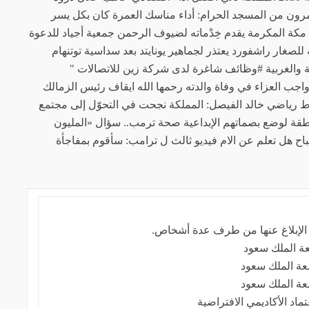
رون من المسجد الحرام: أداء مناسك العمرة كان بكل يسر
مكة المكرمة يقدم خِدْماته لضيوف الرحمن جمعية أجياد للدعوة
صغار راشفورد يعتذر لجماهير يونايتد بعد سداسية توتنهام
والغربية #وظائف شاغرة لدى شركة زين للاتصالات "
جب العزاء في وفاة والدته رحمها الله ايقاف رئيس الزمالك
 أي نشاط رياضي خالد الفيصل: المملكة نجحت في التحوّل إلى مجتمع
لمنطقة لوضع بصماتهم الإبداعية صحة ترمب.. سؤال «المليون
اح هل تعلم عن الام فيديو ثالث ل ترامب: سأقوم بمفاجأة
 الإبلاغ عنها من طرف عدة أشخاص.
عة الملك سعود
معة الملك سعود
معة الملك سعود
اد الأكاديمي الافتراضية