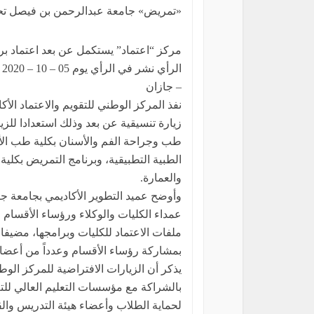
«تمريض» جامعة عبدالرحمن بن فيصل تحتف
مركز “اعتماد” يستكمل عن بعد اعتماد بر
الرأي نشر في الرأي يوم 05 – 10 – 2020
– جازان
نفذ المركز الوطني للتقويم والاعتماد الأ
زيارة تنسيقية عن بعد وذلك استعدادا للزي
طب وجراحة الفم والأسنان بكلية طب الأسن
الطبية التطبيقية، وبرنامج التمريض بكلية
والعمارة.
وأوضح عميد التطوير الأكاديمي بجامعة ج
عمداء الكليات والوكلاء ورؤساء الأقسام
ملفات الاعتماد للكليات وبرامجها، مضيفا أ
بمشاركة رؤساء الأقسام وعدداً من أعضاء
يذكر أن الزيارات الافتراضية للمركز الوطن
بالشراكة مع مؤسسات التعليم العالي للتع
لحماية الطلاب وأعضاء هيئة التدريس والق