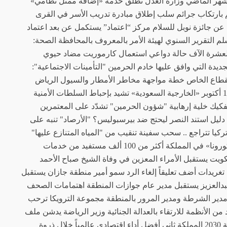
ساء تنفذ 2300 جولة خلال الشهر الماضي وزارة العدل تطلق خدمة «إضافة ممثل نظامي»
 لتورطهم بارتكاب جرائم سلب إطلاق مبادرة تدريب الأسر في القرى
عيل منصة مدرستي 7 معلومات عن جائزة نوبل للسلام مركز “اعتماد” يستكمل عن بعد اعتماد
 التقرير السنوي لهيئة الأمر بالمعروف بالمحافظة الصحة:
لعشرة الآف حالة دواعي استعمال كارموريت مضاد حيوي
دة التي وافق عليها خادم الحرمين "التأمينات الاجتماعية":
قطاع الخاص خطة مواجهة مخاطر الأمطار والسيول الرياض
تستضيف منتدى القيم الدينية لقمة العشرين 13 أكتوبر «الخارجية السعودية» تشيد بإحباط السلطات الأمنية
يك خلية إرهابية "شؤون الحرمين" تشدّد على المعتمرين
أي دليل استند النصر ليحتج ضد بيرسبوليس؟ "الأرصاد" تنبه على
ركيا تتراجع .. سحب سفينة تنقيب من "المياه المتنازع عليها"
قبالة قبرص «الصحة»: .379 إصابة جديدة ب«كورونا» في المملكة أكثر من 100 ألف مستفيد من خدمات
ويت يستقبل الأمراء المعزين في وفاة الشيخ صباح الأحمد
ريدات أضف تعليقاً إلغاء الرد سمو أمير منطقة جازان يستقبل
بدالعزيز يستقبل مدير عام جوازات المنطقة اهتمامات الصحف
مدير الشرطة ومدير المرور بالمنطقة مجموعة الترويكا ترحب
 من الأنظمة للارتقاء بالعدالة الجنائية وزير الرياضة يدشن ملف
ترشيح الرياض لإستضافة دورة الألعاب الآسيوية 2030 المملكة ثاني أفضل أداء اقتصادي عالمياً خلال ذروة