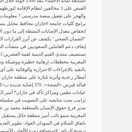
السابعة أمانة الأح
القبض على 3 مخالفين لنظام الإقامة
والهجر على تف
برامج كليات جامعة #جازان محافظ محايل يتسلم
انخفاض معدل الإصابات النشطة إلى ما دون ا
"الضمان الصحي" يكشف عن أبرز القرارات الجدي
إيقاف دعم العاملين السعوديين في منشآت ال
المغربية مخططات إرهابية خطيرة ووشيكة وتفك
بالتقيد بالإجراءات الاحترازية والوقائية على 
أمطار رعدية وأتربة مُثارة على منطقة جازان ت
عيادات تطمن ومراكز تأكد في جازان* أمير الك
ترامب يحث متابعيه على التصويت في سلسلة تغ
مدير فرع حقوق الإنسان بالمنطقة محمد بن ع
المغربية سمو نائب أمير منطقة حائل يستقبل 
باتفاق السلام في السودان العواد: تطوير العديد