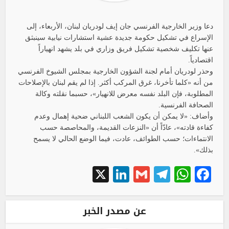
دعا وزير الخارجية الفرنسي جان إيف لودريان لبنان، الأربعاء، إلى
الإسراع في تشكيل حكومة جديدة عشية استشارات نيابية سينبثق
عنها تكليف شخصية تشكيل فريق وزاري في بلد يشهد انهياراً
اقتصادياً.
وحذر لودريان أمام لجنة الشؤون الخارجية بمجلس الشيوخ الفرنسي
من أنه «كلما تأخرنا، غرق المركب أكثر. إذا لم يقم لبنان بالإصلاحات
المطلوبة، فإن البلد نفسه معرض للانهيار»، حسبما نقلته وكالة
الصحافة الفرنسية.
وأضاف: «لا يمكن أن يكون الشعب اللبناني ضحية إهمال وعدم
كفاءة قادته»، عادّاً أن «النزعات القديمة، والمحاصصة حسب
الانتماءات؛ حسب الطوائف، عادت، فيما الوضع الحالي لا يسمح
بذلك».
LinkedIn
X
Telegram
Gmail
WhatsApp
Facebook
عن مصدر الخبر