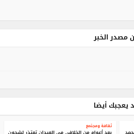
L
 مصدر الخبر
 يعجبك أيضا
ثقافة ومجتمع
حمد
بعد أعوام من الخلاف.. مي العيدان تعتذر لشجون