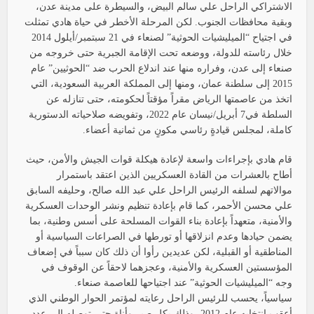
الاشتراكي الراحل علي سالم البيض، والسيطرة على مدينة عدن،
وبقية محافظات الجنوب. لكن المرحلة الأخطر في حياة هادي تمثلت
في اجتياح “الميليشيات الحوثية” لصنعاء في 21 سبتمبر/أيلول 2014
خلال رئاسته للدولة، ووضعه تحت الإقامة الجبرية حتى خروجه من
صنعاء إلى عدن، وفراره منها عند اندلاع الحرب ضد “الحوثيين” عام
2015 إلى سلطنة عمان، ومنها إلى المملكة العربية السعودية، التي
اتخذ من عاصمتها الرياض مقراً مؤقتاً لحكومته، حتى تنازله عن
السلطة في7 أبريل/نيسان عام 2022، وتفويضه صلاحياته الدستورية
كاملة، لمجلس قيادةٍ رئاسي مكونٍ من ثمانية أعضاء.
قام هادي بإجراءات واسعة لإعادة هيكلة قوات الجيش والأمن، حيث
أطاح بالعشرات من القادة العسكريين الذين اعتقد باستمرار
موالاتهم لسلفه الرئيس الراحل علي عبد الله صالح، وحليفه السابق
علي محسن الأحمر، كما قام بإعادة تنظيم ونشر الوحدات العسكرية
والأمنية، متعهداً بإعادة بناء القوات المسلحة على أسس وطنية، بما
يضمن حيادها وعدم انزلاقها أو تورطها في الصراعات السياسية أو
المناطقية أو القبلية، لكن عديدين رأوا أن ذلك كان سبباً في إضعاف
المؤسستين العسكرية والأمنية، وعجزهما لاحقاً عن الوقوف في
وجه “الميليشيات الحوثية” عند اجتياحها للعاصمة صنعاء.
سياسياً، يحسب للرئيس الراحل رعايته لمؤتمر الحوار الوطني الذي
أعقب انتخابه عام 2012، وذلك بكل صبر وأناة حتى توصله إلى عدد