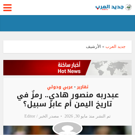
جديد العرب
»
الأرشيف
تقارير
عربي ودولي
•
عبدربه منصور هادي.. رمزٌ في
تاريخ اليمن أم عابرُ سبيل؟
تم النشر منذ مايو 30, 2026
مصدر الخبر /
Editor