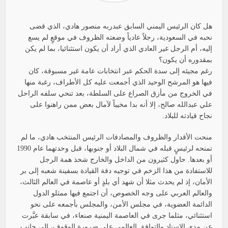
هل كان الرئيس اليمني السابق عبدربه منصور هادي، الذي قضى
نحبه في السعودية، رجلاً عادياً وضعته الظروف في موقعٍ لم يسع
إليه، أم الرجل غير العادي الذي أراد أن يكون استثنائيا، بما لم يكن
بمقدوره أن يكون؟
رغم مجيئه إلى سدة الحكم عبر انتخابات عامة غير مسبوقة، كان
فيها هو المرشح الوحيد الذي أجمعت عليه كل الأطراف، رغبة منها
في الخروج من مأزق الصراع على السلطة، بعد تنحي سلفه الراحل
علي عبدالله صالح، إلا أنه بدا مخيباً لآمال بعض ممن راهنوا على
نجاح قيادته للبلاد.
منحت الأقدار والظروف والمصادفات الرئيس المنتخب هادي، ما لم
تمنحه لرئيسٍ قبله في شمال البلاد أو جنوبها، قبل وحدتهما عام 1990
أو بعدها. حاول كثيرون من الداخل والخارج شحذ همة الرجل
للاستفادة من هذا الزخم في توجيه دفة القيادة بسفينة شعبه إلى بر
الأمان، إذ لم يحدث مثلا أن شهد أي بلدٍ أو عاصمة في العالم الثالث،
والعالم العربي على وجه الخصوص، أن اجتمع فيها ممثلو الدول
الدائمة العضوية، في مجلس الأمن، والمجلس بأجمعه على نحو
استثنائي، مثلما جرى في العاصمة اليمنية صنعاء، في سابقة عبَّرت
عن مدى الإسناد والتوافق العالمي على ضرورة الوقوف، إلى جانب