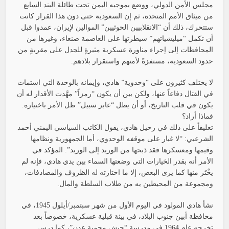
مجلس الأمن الدولي، ووضع بموجبه اليمن تحت طائلة البند السابع
من ميثاق الأمم المتحدة، ثم إن السعودية حتى دون هذا القرار كانت
ستتحرك، ذلك أن “الانقلابيين الحوثيين” الموالين لإيران، عمدوا قبل
أن تكمل “ميليشياتهم” سيطرتها على العاصمة صنعاء، وغيرها من
المحافظات إلى إجراء مناورة عسكرية مثيرةٍ للجدل على مقربةٍ من
حدود السعودية، مستفزةً لأمنهم واستقرار بلادهم.
لا يختلف كثيرون على “وحدوية” هادي، وإيمانه بالوحدة التي استمات
في القتال دفاعاً عنها، ولكن بين أن يكون “رمزاً” مهَّدت الأقدار له أن
يكون في قلب التاريخ، أو أن يظل “عابر سبيل” ظل الأمر باختياره.
فماذا أراد؟
تعليقاً على ذلك في رحيل هادي، يقول الكاتب السياسي اليمني أحمد
الشرعبي: “لا غبار على موقفه الوحدوي، أما الجمهورية ونظامها
وقيمها ومعسكرها فقد ذبحها من الوريد إلى الوريد”. المؤكد في
الأمر أنه بقدر الخيارات التي وضعتها السماء بين يدي هادي، فإنه لم
يخْتَر منها كما يرى البعض، إلا ما اختارته له الظروف والمصادفات،
ومجموعة من المحيطين به من طلاب السلطة والمال.
نشأ هادي المولود في اليوم الأول من شهر سبتمبر/أيلول 1945، في
محافظة أبين جنوب البلاد، في بيئة قبلية عسكرية، خصوصاً بعد
تخرجه عام 1964 في مدرسة “جيش محمية عدن”، كما درس