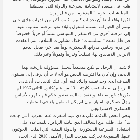
هادي في مسعاه لاستعادة الشرعية والدولة التي أسقطتها
“الميليشيات الحوثية” المدعومة من قبل إيران.
لكن الواقع أيضا أن تحديات كثيرة، كانت أكبر من قدرات هادي على
تبصر أي الخيارات أنسب، للتحول بالبلاد نحو مرحلة انتقالية، تقود
إلى مرحلة أخرى من الاستقرار السياسي سلماً أو حرباً، خصوصاً
في ظل تعنت “الميليشيات” خلال مشاورات السلام، التي انعقدت
غير مرة، وتنامي قدراتها العسكرية يوماً بعد آخر، بفعل الدعم
الإيراني اللامحدود لها، تسليحاً وتدريباً وتمويلاً وغير ذلك.
لا شك أن الرجل لم يكن مستعداً لتحمل مسؤولية تاريخية بهذا
الحجم، وإن كان ما افترضه البعض هو أنه لا بد أن يرقى إلى مستوى
الظرف الذي وجد نفسه والبلاد فيه. أول تلك التحديات، أن هادي
النازح إلى صنعاء عقب كارثة الـ13 من يناير/كانون الثاني 1986 لم
يكن قد خَبِر صنعاء، وتعقيدات السياسة والحكم فيها، فهو بالأساس
رجلٌ عسكري بامتياز، وإن لم يكن له طول باع في التخطيط
العسكري الاستراتيجي.
ينحى البعض باللائمة على هادي فيما أسفرت عنه الحرب، التي جاءت
بناءً على طلبه من التحالف الذي قادته الرياض، للمساعدة على
استعادة “الشرعية الدستورية” والدولة اليمنية التي انقلب “الحوثيون”
عليها. السعودية تحركت بموجب القرار الأممي 2016 الذي اتخذه