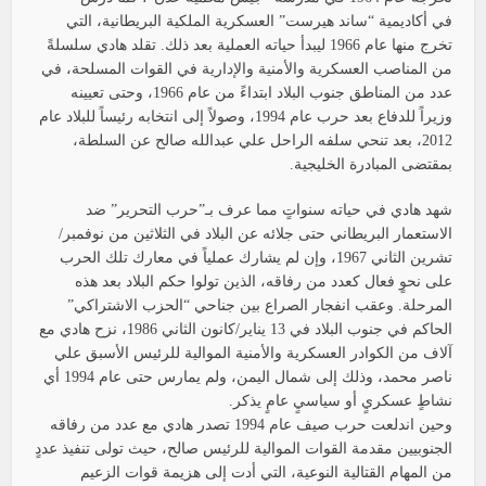
في أكاديمية “ساند هيرست” العسكرية الملكية البريطانية، التي
تخرج منها عام 1966 ليبدأ حياته العملية بعد ذلك. تقلد هادي سلسلةً
من المناصب العسكرية والأمنية والإدارية في القوات المسلحة، في
عدد من المناطق جنوب البلاد ابتداءً من عام 1966، وحتى تعيينه
وزيراً للدفاع بعد حرب عام 1994، وصولاً إلى انتخابه رئيساً للبلاد عام
2012، بعد تنحي سلفه الراحل علي عبدالله صالح عن السلطة،
بمقتضى المبادرة الخليجية.
شهد هادي في حياته سنواتٍ مما عرف بـ”حرب التحرير” ضد
الاستعمار البريطاني حتى جلائه عن البلاد في الثلاثين من نوفمبر/
تشرين الثاني 1967، وإن لم يشارك عملياً في معارك تلك الحرب
على نحوٍ فعال كعدد من رفاقه، الذين تولوا حكم البلاد بعد هذه
المرحلة. وعقب انفجار الصراع بين جناحي “الحزب الاشتراكي”
الحاكم في جنوب البلاد في 13 يناير/كانون الثاني 1986، نزح هادي مع
آلاف من الكوادر العسكرية والأمنية الموالية للرئيس الأسبق علي
ناصر محمد، وذلك إلى شمال اليمن، ولم يمارس حتى عام 1994 أي
نشاطٍ عسكريٍ أو سياسيٍ عامٍ يذكر.
وحين اندلعت حرب صيف عام 1994 تصدر هادي مع عدد من رفاقه
الجنوبيين مقدمة القوات الموالية للرئيس صالح، حيث تولى تنفيذ عددٍ
من المهام القتالية النوعية، التي أدت إلى هزيمة قوات الزعيم