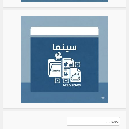
البحث
عن: