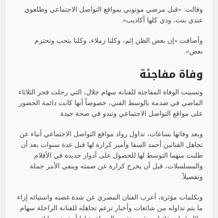
وقالت: «قبل مرضي موتوني بمواقع التواصل الاجتماعي وطلعوي
عندي بنت، ودي كلها أكاذيب».
وأضافت «إن بعض الظن إثم، وكلنا زملاء، وكلنا بنحب ونحترم
بعض».
وفاة مفاجئة
وتسببت الوفاة المفاجئة للفنانة سهام جلال، التي رحلت فجر الثلاثاء
الماضي في صدمة بالوسط الفني، خصوصاً أنها كانت دائمة الحضور
على مواقع التواصل الاجتماعي وتبدو في صحة جيدة.
وبعد وفاتها بساعات، تداول رواد مواقع التواصل الاجتماعي أنباء عن
تجاهل الفنانين أحمد السقا وأمير كرارة لها قبل عدة سنوات بعد أن
طلبت منهما التوسط لها للحصول على أدوار جديدة في الأفلام
والمسلسلات، قبل أن يخرج كرارة عن صمته وينفي الأمر جملة
وتفصيلاً.
وبكلمات مؤثرة، أعرب الفنان المصري عن شدة غضبه واستيائه إزاء
ما يتم تداوله من شائعات وأخبار تزعم تجاهله للفنانة الراحلة سهام