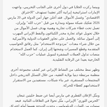
وبينما ركزت الخلايا في دول أخرى على الجانب التخريبي، واجهت
الإمارات استراتيجية إيرانية أكثر تعقيدا تستهدف “الاختراق
الاقتصادي” وغسل الأموال. فقد أعلن جهاز أمن الدولة في 20 مارس
2026 تفكيك شبكة ممولة ومدارة من قبل “حزب الله” وإيران،
تعمل تحت غطاء شركات تجارية وهمية بهدف غسل الأموال من
خلال تحويل عوائد تجارة مخدر الكبتاغون والنفط الإيراني المهرب
إلى أصول سائلة. والعمل على تجاوز العقوبات الدولية والأميركية
من خلال شراء معدات “مزدوجة الاستخدام” مثل رقائق الحواسيب
المتقدمة وقطع المسيرات وشحنها إلى إيران، كما العمل لاستخدام
منصات تداول العملات المشفرة لتمويل عمليات “حزب الله”
الخارجية بعيدا عن الرقابة التقليدية.
وظهر نمط مختلف من النشاط الإيراني عبر كشف مجموعة أخرى
منظمة مرتبطة دينيا بولاية الفقيه، من خلال التسلل التدريجي داخل
المجتمعات المستقرة، عبر بناء شبكات، مستفيدين من الاستقرار
لاستخدامهم كغطاء للحركة.
ومثّل الإعلان القطري في مارس أيضا عن ضبط خليتين تتبعان
“الحرس الثوري” الإيراني، مثّل تحولا في العلاقات الثنائية. فبعد
سنوات من التوازن الدبلوماسي، وجدت الدوحة نفسها أمام اختراق