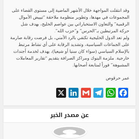
وقد انتقلت المواجهة خلال الأشهر الماضية إلى مستوى القضاء على
المجموعات في مهدها، وتطوير منظومة ملاحقة “تبييض الأموال
الرقمية” والتعاون الاستخباراتي بين عواصم الخليج، بهدف شل
حركة المرتبطين بـ”الحرس” و”حزب الله”.
ولم تعد الدول الخليجية تكتفي بالرد الأمني، بل فرضت رقابة صارمة
على الجماعات السياسية، وتشديد الرقابة على أي نشاط مرتبط
بالإسلام السياسي (سواء كان سنيا أو شيعيا)، يهدف لخدمة أجندات
خارجية. ملزمة البنوك ومراكز الصرافة بتقديم “تقارير المعاملات
المشبوهة” فوراً لمتابعة أصحابها.
عمر حرقوص
LinkedIn
X
Telegram
Gmail
WhatsApp
Facebook
عن مصدر الخبر