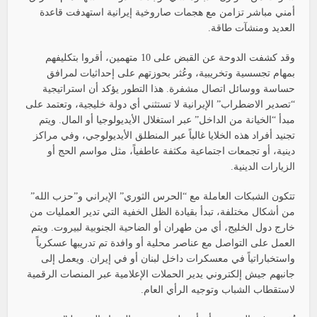
أمني مباشر تزامن مع هجمات صاروخية إيرانية استهدفت قاعدة
العديد ومنشآت طاقة.
وقد كشفت الدوحة عن القبض على 10 متهمين، أقروا بتكليفهم
بمهام تجسسية وتخريبية، وعُثر بحوزتهم على إحداثيات لمرافق
حساسة ووسائل اتصال مشفرة. هذا التطور يؤكد أن استراتيجية
“تصدير الاضطراب” الإيرانية لا تستثني أي دولة خليجية، وتعتمد على
مبدأ “الخيانة من الداخل” عبر استغلال الأيديولوجيا أو المال. ويتم
تجنيد أفراد هذه الخلايا غالباً عبر المنطلق الأيديولوجي، وفي مراكز
دينية، أو تجمعات اجتماعية مكثفة عاطفياً، مثل مواسم الحج أو
الزيارات الدينية.
تتكون الشبكات العاملة مع “الحرس الثوري” الإيراني و”حزب الله”
من أشكال مختلفة، تبدأ بقيادة الظل الخفية التي تدير العمليات من
خارج دول الخليج، أي من طهران أو الضاحية الجنوبية لبيروت. ويتم
العمل على التواصل مع عناصر محلية أو وافدة تم تدريبها عسكرياً
واستخباراتياً في معسكرات داخل لبنان أو في إيران. ويعمل إلى
جانبهم جيش إلكتروني يدير الحملات الإعلامية عبر المنصات الرقمية
لاستقطاب الشباب وتوجيه الرأي العام.