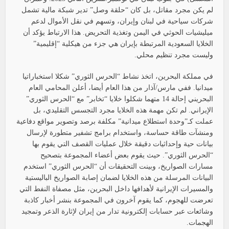
لم يكن مجرد مقاتل، بل كان “حلقة وصل” تدير شبكة مالية تشمل
شركات سياحية في لبنان وإيران، وتسهم في نقل الأموال لدعم
ميليشيات الحوثي في اليمن وتغذية التحريض. هذا الارتباط يؤكد أن
الخلايا السعودية المرتبطة بإيران هي جزء من هيكلية “إقليمية”
وليست مجرد تنظيم محلي.
في مملكة البحرين، اتخذ نشاط “الحرس الثوري” شكلا استخباراتيا
ميدانيا. ففي مارس/آذار من هذا العام أيضا، أعلن المحامي العام
البحريني إحالة 14 متهما شكلوا خلايا “تخابر” مع “الحرس الثوري”
الإيراني. لم تكن مهمة هذه الخلايا مجرد التجسس التقليدي، بل
عملت كـ”وحدة استطلاع ميدانية” مكلفة برصد وتصوير مواقع دفاعية
ومنشآت طاقة حساسة، واستخدام برامج تشفير متطورة لإرسال
بيانات حية وإحداثيات دقيقة خلال عمليات القصف التي يقوم بها
“الحرس الثوري”. حيث يقوم بعض أعضاء المجموعة بتصحيح
مسارات الصواريخ، وبينت التحقيقات أن “الحرس الثوري” استخدم
البيانات المرسلة من هذه الخلايا لضمان إصابة الصواريخ الباليستية
والمسيرات الإيرانية لأهدافها داخل البحرين، مثل مصفاة النفط التي
تعرضت للهجوم، كما يقوم آخرون في المجموعة بنشر أخبار كاذبة
وشائعات عبر حسابات إلكترونية تدار من إيران لإثارة الذعر وتمجيد
الهجمات.