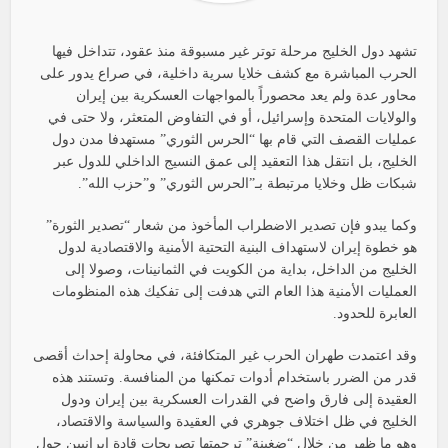
تشهد دول الخليج مرحلة توتر غير مسبوقة منذ عقود، تتداخل فيها
الحرب المباشرة مع كشف خلايا سرية داخلية، في صراع يدور على
محاور عدة ولم يعد محصوراً بالمواجهات العسكرية بين إيران
والولايات المتحدة وإسرائيل، أو في التفاوض المتعثر، ولا حتى في
عمليات القصف التي قام بها “الحرس الثوري” مستهدفا مدن دول
الخليج، بل انتقل هذا التعقيد إلى عمق النسيج الداخلي للدول عبر
شبكات ظل وخلايا مرتبطة بـ”الحرس الثوري” و”حزب الله”.
وكما يبدو فإن تصدير الاضطراب المأخوذ من شعار “تصدير الثورة”
هو خطوة إيران لاستهداف البنية التحتية الأمنية والاقتصادية لدول
الخليج من الداخل، بداية من الكويت في الثمانينات، وصولا إلى
العمليات الأمنية هذا العام التي هدفت إلى تفكيك هذه المنظومات
العابرة للحدود.
وقد اعتمدت طهران الحرب غير المتكافئة، في محاولة إحداث أقصى
قدر من الضرر باستخدام أدوات تمكنها من المنافسة. وتستند هذه
العقيدة إلى فارق واضح في القدرات العسكرية بين إيران ودول
الخليج في ظل اختلاف جوهري في العقيدة والسياسة والاقتصاد،
وهو ما ظهر من خلال “ضغينة” ترجمتها تصريحات قادة إيرانيين حول