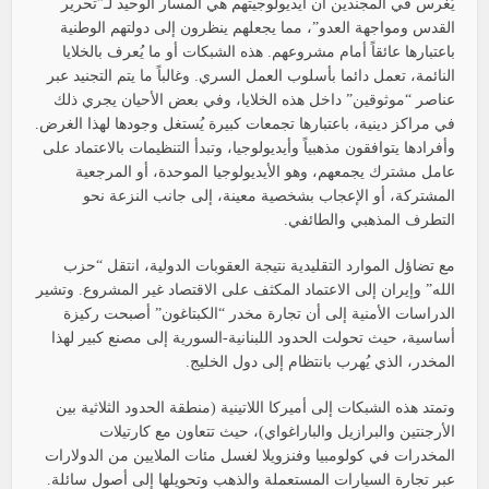
يُغرس في المجندين أن أيديولوجيتهم هي المسار الوحيد لـ”تحرير
القدس ومواجهة العدو”، مما يجعلهم ينظرون إلى دولتهم الوطنية
باعتبارها عائقاً أمام مشروعهم. هذه الشبكات أو ما يُعرف بالخلايا
النائمة، تعمل دائما بأسلوب العمل السري. وغالباً ما يتم التجنيد عبر
عناصر “موثوقين” داخل هذه الخلايا، وفي بعض الأحيان يجري ذلك
في مراكز دينية، باعتبارها تجمعات كبيرة يُستغل وجودها لهذا الغرض.
وأفرادها يتوافقون مذهبياً وأيديولوجيا، وتبدأ التنظيمات بالاعتماد على
عامل مشترك يجمعهم، وهو الأيديولوجيا الموحدة، أو المرجعية
المشتركة، أو الإعجاب بشخصية معينة، إلى جانب النزعة نحو
التطرف المذهبي والطائفي.
مع تضاؤل الموارد التقليدية نتيجة العقوبات الدولية، انتقل “حزب
الله” وإيران إلى الاعتماد المكثف على الاقتصاد غير المشروع. وتشير
الدراسات الأمنية إلى أن تجارة مخدر “الكبتاغون” أصبحت ركيزة
أساسية، حيث تحولت الحدود اللبنانية-السورية إلى مصنع كبير لهذا
المخدر، الذي يُهرب بانتظام إلى دول الخليج.
وتمتد هذه الشبكات إلى أميركا اللاتينية (منطقة الحدود الثلاثية بين
الأرجنتين والبرازيل والباراغواي)، حيث تتعاون مع كارتيلات
المخدرات في كولومبيا وفنزويلا لغسل مئات الملايين من الدولارات
عبر تجارة السيارات المستعملة والذهب وتحويلها إلى أصول سائلة.