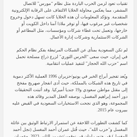
تقنيات تعود لزمن الحرب الباردة مثل نظام “مورس” للاتصال
المشفر، مما يعكس محاولة الخلايا الالتفاف على الرقابة الإلكترونية
المتقدمة. وتؤكد المعلومات أن هذه الخلايا كانت تسهل دخول وخروج
شخصيات غير مرغوب فيها، أو توفر ملاذا آمنا داخل الكويت أو
خارجها، وتعمل تحت غطاء شركات ومؤسسات، مثل المطاعم أو
الشركات الاستثمارية وشركات إدارة الأعمال.
لم تكن السعودية بمنأى عن الشبكات المرتبطة بفكر نظام الحكم
في إيران، حيث سعى “الحرس الثوري” لزرع ذراع مسلحة تحمل
اسم “حزب الله الحجاز” لتنفيذ عمليات انتقامية.
ويُعد تفجير أبراج الخبر في يونيو/حزيران 1996 العملية الأكثر دموية
في تاريخ هذه الشبكات بالمملكة، حيث أدى انفجار صهريج مفخخ
إلى مقتل مواطن سعودي و19 جنديا أميركيا. وقد أثبتت التحقيقات
دور أحمد إبراهيم المغسل، بوصفه العقل المدبر وقائد هذه
المجموعة، وهو الذي نجحت الاستخبارات السعودية في القبض عليه
ببيروت عام 2015.
كما كشفت التطورات اللاحقة عن استمرار الارتباط الوثيق بين عائلة
المغسل و”حزب الله”، حيث قُتل عمران أحمد المغسل (نجل أحمد
المغسل) في جنوب لبنان في نوفمبر/تشرين الثاني 2023. وعمران