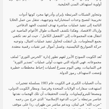
أولوية استهداف المدن الخليجية.
وتتجاوز الشبكات المرتبطة بإيران وأذرعها مجرد كونها أدوات
تخريبية؛ لتصبح وحدات استخباراتية وتوجيهية، تنتقل من عمل الخلايا
النائمة إلى تنفيذ عمليات مباشرة تهدف لتشتيت الجهد الدفاعي
وإرباك الاقتصاد. وهكذا تكشف الحملات طوال الأعوام الماضية عن
انتقال هذه المجموعات إلى “التفعيل الكامل”، حيث لم تعد تكتفي
بجمع المعلومات، بل انتقلت لتحاول تنفيذ عمليات اغتيال، وتوجيه
حركة الصواريخ الباليستية، وغسل أموال عبر تقنيات رقمية معقدة.
تُعد الكويت النموذج الأبرز لفهم تطور إدارة “الحرس الثوري” لملف
مجموعاته، فهي الدولة التي شهدت أولى عمليات “تصدير الثورة”
في الثمانينات، وهي اليوم مسرحٌ لعمليات إحباط مخططات خطيرة
وُضعت لاستهداف رموز الدولة.
بدأت العمليات الكبرى في الكويت عام 1983 بسلسلة تفجيرات
استهدفت سفارات الولايات المتحدة وفرنسا، ومطار الكويت الدولي،
ومصنعا للبتروكيماويات. وأثبتت التحقيقات أن تلك الهجمات نفذتها
عناصر مرتبطة بـ”حزب الدعوة الإسلامية” الذي خرج من رحمه
“حزب الله” في لبنان، وبدعم مباشر من طهران، ردا على موقف