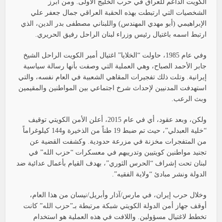
الكويت الداعم للعراق في حرب الخليج الأولى. ومن أبرز
الشخصيات التي ارتبطت بهذه الحقبة العراقي جمال جعفر علي
الإبراهيمي (أبو مهدي المهندس) واللبناني مصطفى بدر الدين، الذي
ارتبط اسمه باغتيال رئيس وزراء لبنان الراحل رفيق الحريري.
وفي عام 1985، حاولت “الخلايا” اغتيال أمير الكويت الراحل الشيخ
جابر الأحمد الصباح، وهي العملية التي وصفت بأنها رسالة سياسية
إيرانية. وتلت ذلك تفجيرات المقاهي الشعبية في العام نفسه، والتي
استهدفت المدنيين لإحداث شرخ اجتماعي بين المواطنين والمقيمين
وبث الرعب.
ولكن، وبعد عقود، أي في عام 2015، أعلن الأمن الكويتي توقيف
“خلية العبدلي”، حيث تم ضبط 19 طناً من الذخيرة و144 كيلوغراماً
من المتفجرات مخزنة في مزرعة حدودية. وكشفت القضية عن
تجنيد مواطنين كويتيين وتدريبهم في معسكرات “حزب الله” في
لبنان تحت إشراف “الحرس الثوري”، بهدف القيام بأعمال عدائية ضد
الدولة ونشر مبادئ “ولاية الفقيه”.
وخلال حرب إيران، في مارس/آذار وأبريل/نيسان من هذا العام،
أوقف جهاز أمن الدولة الكويتي شبكة مرتبطة بـ”حزب الله” كانت
تخطط لاغتيال مسؤولين. واللافت في هذه العملية هو استخدام