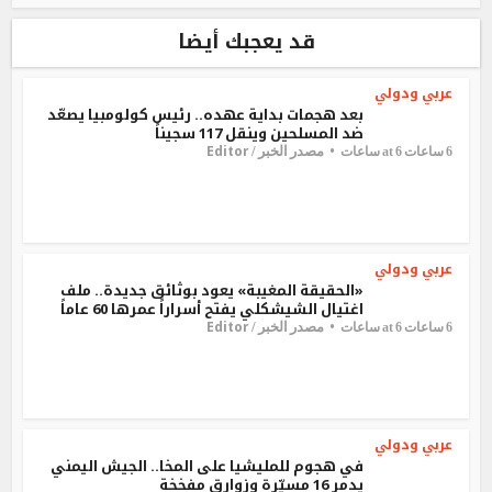
قد يعجبك أيضا
عربي ودولي
بعد هجمات بداية عهده.. رئيس كولومبيا يصعّد
ضد المسلحين وينقل 117 سجيناً
Editor
مصدر الخبر /
6 ساعات at 6 ساعات
عربي ودولي
«الحقيقة المغيبة» يعود بوثائق جديدة.. ملف
اغتيال الشيشكلي يفتح أسراراً عمرها 60 عاماً
Editor
مصدر الخبر /
6 ساعات at 6 ساعات
عربي ودولي
في هجوم للمليشيا على المخا.. الجيش اليمني
يدمر 16 مسيّرة وزوارق مفخخة