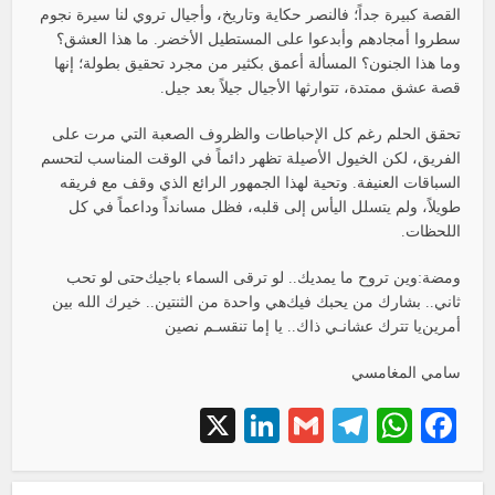
القصة كبيرة جداً؛ فالنصر حكاية وتاريخ، وأجيال تروي لنا سيرة نجوم
سطروا أمجادهم وأبدعوا على المستطيل الأخضر. ما هذا العشق؟
وما هذا الجنون؟ المسألة أعمق بكثير من مجرد تحقيق بطولة؛ إنها
قصة عشق ممتدة، تتوارثها الأجيال جيلاً بعد جيل.
تحقق الحلم رغم كل الإحباطات والظروف الصعبة التي مرت على
الفريق، لكن الخيول الأصيلة تظهر دائماً في الوقت المناسب لتحسم
السباقات العنيفة. وتحية لهذا الجمهور الرائع الذي وقف مع فريقه
طويلاً، ولم يتسلل اليأس إلى قلبه، فظل مسانداً وداعماً في كل
اللحظات.
ومضة: وين تروح ما يمديك.. لو ترقى السماء باجيك حتى لو تحب
ثاني.. بشارك من يحبك فيك هي واحدة من الثنتين.. خيرك الله بين
أمرين يا تترك عشانـي ذاك.. يا إما تنقسـم نصين
سامي المغامسي
LinkedIn
X
Telegram
Gmail
WhatsApp
Facebook