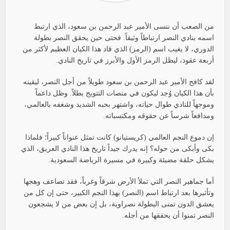
من الصعب أن ننسى الأمير عبد الرحمن بن سعود، الذي ارتبط
اسمه بنادي النصر ارتباطاً وثيقاً. فحتى حين يحقق النصر بطولة
الدوري، لا يغيب اسم (الرمز) الذي قاد هذا الكيان العظيم لأكثر من
أربعة عقود، ليظل الرمز الأول والأبرز في تاريخ النادي.
لقد كافح الأمير عبد الرحمن بن سعود طويلاً من أجل النصر، ليقينه
بأن هذا الكيان وُجد ليكون في منصات التتويج بطلاً. وظل داعماً
وموجهاً للنادي طوال حياته، واشتهر بحبه الشديد وشغفه بالعالمي،
ومدافعاً شرساً عن حقوقه ومكتسباته.
إن دموع النجم العالمي (كريستيانو) كانت تمثل عنواناً كبيراً؛ فلماذا
بكى وأبكى من حوله؟ إنه يدرك جيداً تاريخ هذا النادي العريق، الذي
يشكل حلقة مضيئة وكبيرة في مسيرة الرياضة السعودية.
أما جماهير النصر التي تملأ الأرض شرقاً وغرباً، فقد تضاعف وهجها
وتأثيرها بعد ارتباط اسم (النصر) بهذا النجم الكبير، حتى إن كل من
يعشق الدون تمنى البطولة نصراوية، بل إن بعض من لا يشجعون
النصر تمنوا أن يحققها من أجله.