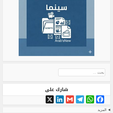
البحث
عن:
شارك على
LinkedIn
X
Telegram
Gmail
WhatsApp
Facebook
المزيد