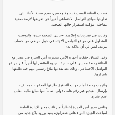
قطعت الفنانة المصرية رحمة محسن، بعدم صحة الأنباء التي
تداولتها مواقع التواصل الاجتماعي أخيراً عن تعرضها لأزمة صحية
مفاجئة، مؤكدة استقرار حالتها الصحية.
وقالت في تصريحات إعلامية: «حالتي الصحية جيدة، والبوست
المتداول على مواقع التواصل الاجتماعي حول مرضي من حساب
مزيف ليس لي أي علاقة به».
وفي السياق حققت أجهزة الأمن بمديرية أمن الجيزة في مصر مع
الفنانة رحمة محسن على خلفية الفيديو المنتشر لها أخيراً عبر مواقع
التواصل الاجتماعي، وذلك بعد تقدمها ببلاغ رسمي تتهم فيه طليقها
بابتزازها.
واتهمت رحمة أمام جهات التحقيق طليقها المدعو «أحمد. ف»
بإرسال الفيديو عبر رقم هاتف دولي، طالباً منها مبالغ مالية مقابل
عدم نشره.
وتلقى مدير أمن الجيزة إخطاراً من نائب مدير الإدارة العامة
لمباحث الجيزة اللواء هاني شعراوي، يفيد بورود بلاغ جديد من