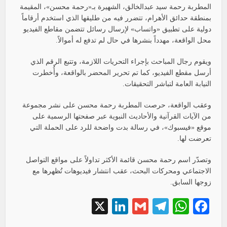
المطربة رحمة سيد عبدالخالق، الشهيرة بـ«رحمة محسن»، المقيمة
بمنطقة حدائق الأهرام، تتضرر فيه من طليقها الذي استخدم أرقاماً
دولية على تطبيق «واتساب» لإرسال رسائل تتضمن مقاطع الفيديو
محل الواقعة، مهدداً بنشرها في حال لم تدفع له أموالاً.
ويقوم رجال المباحث بإجراء التحريات اللازمة، وتتبع الرقم الذي
أرسل مقطع الفيديو، كما تم تحرير المحضر بالواقعة، وأُخطرت
النيابة العامة لتباشر التحقيقات.
وعقب الواقعة، حرصت المطربة رحمة محسن على نشر مجموعة
من الآيات القرآنية والأحاديث النبوية عبر صفحتها الرسمية على
موقع «فيسبوك»، في رسالة بدت واضحة للرد على الحملة التي
تعرضت لها.
وتصدّر اسم رحمة محسن قائمة الأكثر تداولاً على مواقع التواصل
الاجتماعي ومحركات البحث، عقب انتشار فيديوهات تُظهرها مع
زوجها السابق.
LinkedIn
X
Telegram
Gmail
WhatsApp
Facebook