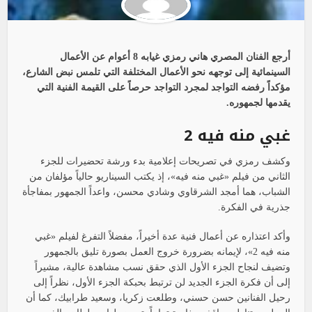
أرجع الفنان المصري هاني رمزي غيابه 8 أعوام عن الأعمال
السينمائية إلى توجهه نحو الأعمال المختلفة التي تلمس نبض الشارع،
مؤكداً رفضه التواجد لمجرد التواجد حرصاً على القيمة الفنية التي
يقدمها لجمهوره.
غبي منه فيه 2
وكشف رمزي في تصريحات إعلامية بدء ورشة تحضيرات للجزء
الثاني من فيلم «غبي منه فيه»، إذ يكتب السيناريو حالياً مؤلفان من
الشباب، هما أمجد الشرقاوي وشادي محسن، واعداً الجمهور بمفاجأة
جذرية في الفكرة.
وأكد اعتذاره عن أعمال فنية عدة أخيراً، مفضلاً التفرغ لفيلم «غبي
منه فيه 2»، لإيمانه بضرورة خروج العمل بصورة تليق بالجمهور
وتضيف لنجاح الجزء الأول الذي حقق نسب مشاهدة عالية، مشيراً
إلى أن فكرة الجزء الجديد لن ترتبط بحبكة الجزء الأول، نظراً إلى
رحيل الفنانين حسن حسني، وطلعت زكريا، وسعيد طرابيك، كما أن