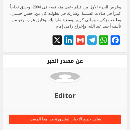
وعُرض الجزء الأول من فيلم «غبي منه فيه» في 2004، وحقق نجاحاً
كبيراً في صالات السينما، وشارك في بطولته كل من: حسن حسني،
وطلعت زكريا، ونيللي كريم، وسعيد طرابيك، وفايق عزب. وهو من
تأليف أحمد عبد الله، وإخراج رامي إمام.
LinkedIn
X
Telegram
Gmail
WhatsApp
Facebook
عن مصدر الخبر
Editor
شاهد جميع الاخبار المنشورة من هذا المصدر