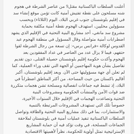
أعلنت السلطات الباكستانية مقتل9 من عناصر الشرطة في هجوم
شنه مسلحون على نقطة تفتيش أمنية كانت تؤمن موقع إنشاء سد
في إقليم بلوشستان جنوب غربي البلاد، اليوم (الثلاثاء).وبحسب
مسؤولين محليين، استهدف الهجوم نقطة أمنية مكلفة بحماية
مشروع سد مانغي، أحد مشاريع البنية التحتية في الإقليم الذي يشهد
اضطرابات أمنية متواصلة.وقال المسؤول في منطقة الهجوم عبد
القدوس لوكالة «فرانس برس»: إن تسعة من رجال الشرطة لقوا
حتفهم، فيما لا يزال عدد من العناصر في عداد المفقودين بعد
الهجوم.وأكدت حكومة إقليم بلوشستان حصيلة القتلى، دون تقديم
تفاصيل بشأن هوية المهاجمين أو الجهة التي تقف وراء العملية، كما
لم تعلن أي جهة مسؤوليتها حتى الآن. ويعد إقليم بلوشستان، أكبر
أقاليم باكستان من حيث المساحة، من أكثر المناطق اضطراباً في
البلاد، إذ تنشط فيه جماعات انفصالية ومسلحة تشن هجمات متكررة
ضد قوات الأمن والمنشآت الحكومية ومشروعات البنية
التحتية.وتصاعدت الهجمات في الإقليم خلال السنوات الأخيرة،
خصوصاً تلك التي تستهدف المشروعات المرتبطة بالتنمية
والاستثمارات، بما في ذلك مشاريع البنية التحتية والطاقة.وتواصل
السلطات الباكستانية تنفيذ عمليات أمنية في بلوشستان لملاحقة
الجماعات المسلحة، في وقت تؤكد فيه أن حماية المشاريع
الإستراتيجية تمثل أولوية للحكومة، نظراً لأهميتها الاقتصادية