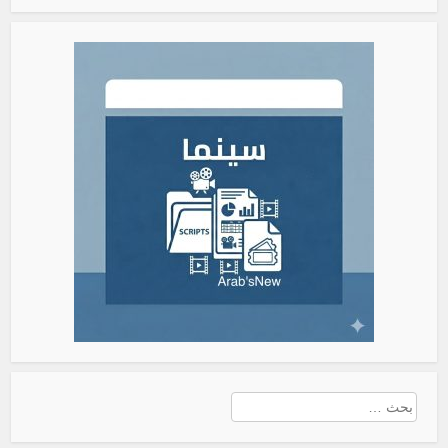
البحث
عن: