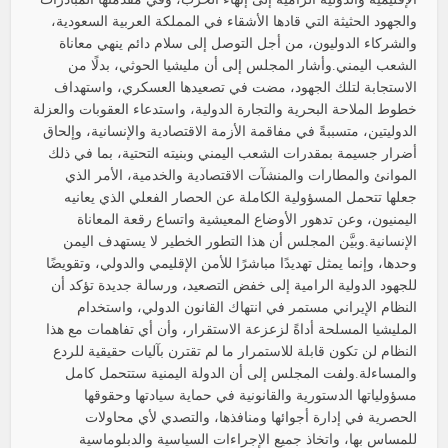
والجهود الحثيثة التي قادها الأشقاء في المملكة العربية السعودية،
والشركاء الدوليون، من أجل التوصل إلى سلام دائم ينهي معاناة
الشعب اليمني.وأشار المجلس إلى أن مليشيا الحوثي، بدلًا من
الاستجابة لتلك الجهود، مضت في تصعيدها العسكري، واستهداف
خطوط الملاحة البحرية والتجارة الدولية، واستدعاء العقوبات والعزلة
الدوليتين، متسببةً في مفاقمة الأزمة الاقتصادية والإنسانية، وإلحاق
أضرار جسيمة بمقدرات الشعب اليمني وبنيته التحتية، بما في ذلك
الموانئ والمطارات والمنشآت الاقتصادية والخدمية، الأمر الذي
جعلها تتحمل المسؤولية الكاملة عن الحصار الفعلي الذي يعانيه
اليمنيون، وعن تدهور الأوضاع المعيشية واتساع رقعة المعاناة
الإنسانية.وبيَّن المجلس أن هذا التطور الخطير لا يستهدف اليمن
وحدها، وإنما يمثل تهديدًا مباشرًا للأمن الإقليمي والدولي، وتقويضًا
للجهود الدولية الرامية إلى خفض التصعيد، ورسالة جديدة تؤكد أن
النظام الإيراني مستمر في انتهاك القانون الدولي، واستخدام
المليشيا المسلحة أداةً لزعزعة الاستقرار، وأن أي تفاهمات مع هذا
النظام لن تكون قابلة للاستمرار ما لم تقترن بآليات حقيقية للردع
والمساءلة.ولفت المجلس إلى أن الدولة اليمنية ستتحمل كامل
مسؤولياتها الدستورية والقانونية في حماية سيادتها وحقوقها
الحصرية في إدارة أجوائها ومنافذها، والتصدي لأي محاولات
للمساس بها، واتخاذ جميع الإجراءات السياسية والدبلوماسية