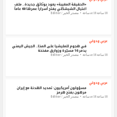
«الحقيقة المغيبة» يعود بوثائق جديدة.. ملف
اغتيال الشيشكلي يفتح أسراراً عمرها 60 عاماً
Editor
مصدر الخبر /
18 ساعة at 18 ساعة
عربي ودولي
في هجوم للمليشيا على المخا.. الجيش اليمني
يدمر 16 مسيّرة وزوارق مفخخة
Editor
مصدر الخبر /
18 ساعة at 18 ساعة
عربي ودولي
مسؤولون أمريكيون: تمديد الهدنة مع إيران
مرهون بفتح هرمز
Editor
مصدر الخبر /
18 ساعة at 18 ساعة