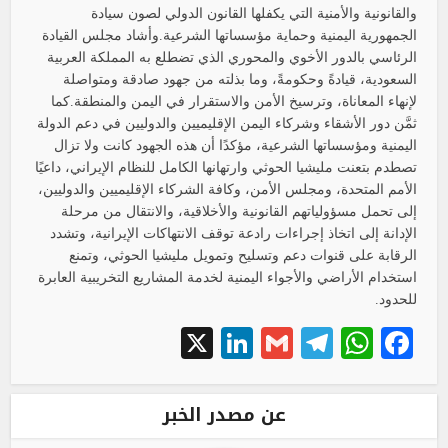
والقانونية والأمنية التي يكفلها القانون الدولي لصون سيادة
الجمهورية اليمنية وحماية مؤسساتها الشرعية.وأشاد مجلس القيادة
الرئاسي بالدور الأخوي والمحوري الذي تضطلع به المملكة العربية
السعودية، قيادةً وحكومةً، وما بذلته من جهود صادقة ومتواصلة
لإنهاء المعاناة، وترسيخ الأمن والاستقرار في اليمن والمنطقة.كما
ثمَّن دور الأشقاء وشركاء اليمن الإقليميين والدوليين في دعم الدولة
اليمنية ومؤسساتها الشرعية، مؤكدًا أن هذه الجهود كانت ولا تزال
تصطدم بتعنت مليشيا الحوثي وارتهانها الكامل للنظام الإيراني، داعيًا
الأمم المتحدة، ومجلس الأمن، وكافة الشركاء الإقليميين والدوليين،
إلى تحمل مسؤولياتهم القانونية والأخلاقية، والانتقال من مرحلة
الإدانة إلى اتخاذ إجراءات رادعة توقف الانتهاكات الإيرانية، وتشدد
الرقابة على قنوات دعم وتسليح وتمويل مليشيا الحوثي، وتمنع
استخدام الأراضي والأجواء اليمنية لخدمة المشاريع التخريبية العابرة
للحدود.
LinkedIn
X
Telegram
Gmail
WhatsApp
Facebook
عن مصدر الخبر