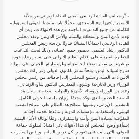
حذَّر مجلس القيادة الرئاسي اليمني النظامَ الإيراني من مغبَّة
الاستمرار في النهج التصعيدي، محمِّلًا إياه ومليشيا الحوثي المسؤولية
الكاملة عن جميع التداعيات الناجمة عن هذه الانتهاكات، وعن أي
تهديد لأمن اليمن والمنطقة والسلم والأمن الدوليين.وعقد مجلس
القيادة الرئاسي اجتماعًا استثنائيًا طارئًا برئاسة رئيس المجلس
الدكتور رشاد العليمي، بحضور جميع أعضائه، وذلك لبحث التداعيات
الخطيرة المترتبة على إقدام النظام الإيراني على تسيير رحلة جوية
مباشرة إلى مطار صنعاء الخاضع لسيطرة مليشيا الحوثي، في انتهاك
صارخ لسيادة اليمن، وتحدٍّ سافر للقانون الدولي وقرارات مجلس
الأمن ذات الصلة.واستمع المجلس إلى إحاطات من رئيس مجلس
الوزراء وزير الخارجية وشؤون المغتربين الدكتور شائع الزنداني،
وعدد من الوزراء ورؤساء الأجهزة والجهات المختصة، بشأن هذا
التصعيد الخطير، الذي يؤكد مجددًا ارتهان مليشيا الحوثي الكامل
للمشروع الإيراني، وتغليبها مصالح هذا النظام على مصالح الشعب
اليمني، واستخدامها مؤسسات الدولة ومنافذها لخدمة أجندته
المقوِّضة لسيادة اليمن وأمنه واستقراره، وفقًا لوكالة الأنباء اليمنية
(سبأ).وأوضح المجلس أن هذا الانتهاك يأتي امتدادًا لسلوك جماعة
الحوثي، التي دأبت على تقويض كل فرص السلام، ورفض المبادرات
الإقليمية والدولية الرامية إلى إنهاء الحرب، وفي مقدمتها المبادرات