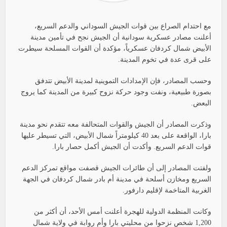
مع احتدام الصراع بين قوات الجيش السوداني والدعم السريع،
أعلنت مصادر عسكرية سودانية أن الجيش نجح في تأمين مدينة
الأبيض شمال كردفان عسكرياً، مؤكدة أن القوات المسلحة سيطرت
على قرى عدة في تخوم المدينة.
وحسب المصادر، فإن الإمدادات التموينية لمدينة الأبيض تتدفق
بصورة طبيعية، ونفت وجود حركة نزوح كبيرة من المدينة كما يروج
البعض.
وذكرت المصادر أن الجيش والقوات المتحالفة معه تتقدم نحو مدينة
بارا، الواقعة على بعد 40 كيلومتراً شمال الأبيض، التي تسيطر عليها
قوات الدعم السريع. وأكدت أن الجيش أكمل حصار بارا.
ولفتت المصادر إلى أن طائرات الجيش قصفت مواقع تمركز الدعم
السريع ومخازن أسلحة في مدينة أم بادر شمال كردفان في الجهة
الغربية المتاخمة لإقليم دارفور.
وكانت المنظمة الدولية للهجرة أعلنت أمس الأحد، أن أكثر من
1,200 شخص نزحوا من محليتي بارا وأم روابة في ولاية شمال