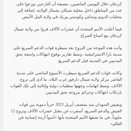
كردفان خلال اليومين الماضيين، مضيفة أن النازحين توزعوا على
عدد من المناطق داخل محلية شيكان بشمال الولاية، إضافة إلى
محليات الدويم وتندلتي وكوستي وربك في ولاية النيل الأبيض.
فيما أعلنت الأمم المتحدة أن عشرات الآلاف فروا من ولاية شمال
كردفان مع اتساع الصراع.
وأتت هذه الموجة من النزوح بعد سيطرة قوات الدعم السريع على
مدينة بارا الاستراتيجية، وسط تقارير بوقوع انتهاكات واسعة بحق
المدنيين في المدينة قبل الدعم السريع.
وكانت قوات الدعم السريع سيطرت الأسبوع الماضي على مدينة
الفاشر مركز ولاية شمال دارفور غرب البلاد، ما أدى إلى نزوح
الآلاف، وسط اتهامات وجهتها منظمات دولية وإغاثية إلى تلك القوات
بارتكاب انتهاكات وجرائم مروعة بحق المدنيين.
ويعيش السودان منذ منتصف أبريل 2023 حرباً دموية بين قوات
الجيش والدعم السريع، أسفرت عن مقتل عشرات الآلاف ونزوح 12
مليوناً، في ما تصفها الأمم المتحدة بأنها «أسوأ أزمة إنسانية في
العالم».