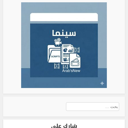
البحث
عن:
شارك على