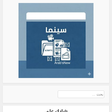
البحث
عن:
شارك على