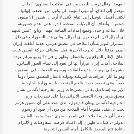
المهمة”.وقال ترمب للصحفيين في المكتب البيضاوي: “إما أن
نتوصل إلى اتفاق، أو ننهي المهمة. لن يكون من الصعب إنهائها،
لكنني أفضل التوصل إلى اتفاق لأنني لا أريد أن يتضرر 91 مليون
شخص”. وأضاف أن الولايات المتحدة قادرة على “هدم جسورهم
خلال ساعة واحدة، وقطع إمدادات الطاقة عنهم”. وتابع: “ليس لديهم
أي أموال الآن. لم نعطهم أي أموال”.وتأتي هذه التطورات في ظل
استمرار التوتر بشأن الملاحة في مضيق هرمز، بعدما أغلقت إيران
الممر مؤقتاً خلال الحرب الأخيرة، قبل استئناف حركة السفن عقب
اتفاق الإطار الموقع بين واشنطن وطهران في 17 يونيو.ورغم عودة
الملاحة، أكدت إيران مراراً أنها لن تعود إلى نظام العبور السابق،
مشيرة إلى ترتيبات جديدة للملاحة ورسوم الخدمات في المضيق،
وهو ما أثار اعتراضات أمريكية ودولية باعتبار المضيق ممراً دولياً
حيوياً. وفي تصعيد جديد، هاجم المتحدث باسم وزارة الخارجية
الإيرانية إسماعيل بقائي، تصريحات وزير الخارجية الألماني بشأن
مضيق هرمز.وجاء التصعيد الإيراني رداً على تصريحات وزير
الخارجية الألماني يوهان فاديفول، الذي شدد على أن مضيق هرمز
يجب أن يبقى مفتوحاً أمام الملاحة من دون أي قيود أو رسوم،
معتبراً أن حرية الملاحة في الممر البحري «مبدأ يحميه القانون
الدولي»، كما دعا طهران إلى اغتنام فرصة المفاوضات والالتزام
بإعادة فتح المضيق بالكامل أمام السفن التجارية.