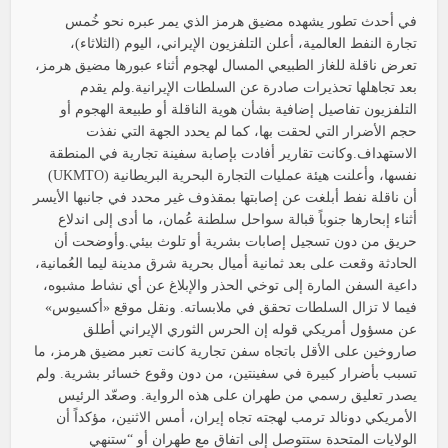
في أحدث تطور يشهده مضيق هرمز الذي يمر عبره نحو خُمس
تجارة النفط العالمية، أعلن التلفزيون الإيراني، اليوم (الثلاثاء)،
تعرض ناقلة للغاز الطبيعي المسال لهجوم أثناء عبورها مضيق هرمز،
بعد تجاهلها تحذيرات صادرة عن السلطات الإيرانية.ولم يقدم
التلفزيون تفاصيل إضافية بشأن هوية الناقلة أو طبيعة الهجوم أو
حجم الأضرار التي لحقت بها، كما لم يحدد الجهة التي نفذت
الاستهداف.وكانت تقارير أفادت بإصابة سفينة تجارية في المنطقة
نفسها، وأعلنت هيئة عمليات التجارة البحرية البريطانية (UKMTO)
أن ناقلة نفط أبلغت عن إصابتها بمقذوف غير محدد في جانبها الأيسر
أثناء إبحارها جنوباً قبالة سواحل سلطنة عُمان، ما أدى إلى اندلاع
حريق من دون تسجيل إصابات بشرية أو تلوث بيئي.وأوضحت أن
الحادثة وقعت على بعد ثمانية أميال بحرية شرق مدينة ليما العُمانية،
داعية السفن المارة إلى توخي الحذر والإبلاغ عن أي نشاط مشبوه،
فيما لا تزال السلطات تحقق في ملابساته. ونقل موقع «أكسيوس»
عن مسؤول أمريكي قوله إن الحرس الثوري الإيراني أطلق
صاروخين على الأقل باتجاه سفن تجارية كانت تعبر مضيق هرمز، ما
تسبب بأضرار كبيرة في سفينتين، من دون وقوع خسائر بشرية. ولم
يصدر تعليق رسمي من طهران على هذه الرواية. وصعّد الرئيس
الأمريكي دونالد ترمب لهجته تجاه إيران، أمس الاثنين، مؤكداً أن
الولايات المتحدة ستتوصل إلى اتفاق مع طهران أو “ستنهي