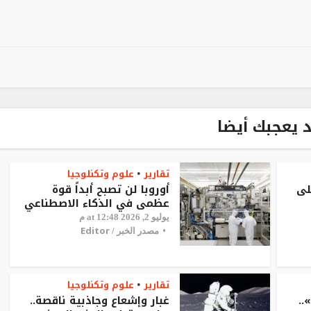
 يعجبك أيضا
تقارير
علوم وتكنلوجيا
•
لى
أوروبا لن تصبح أبداً قوة
عظمى في الذكاء الاصطناعي
يوليو 2, 2026 at 12:48 م
Editor
مصدر الخبر /
تقارير
علوم وتكنلوجيا
•
..
غبار وإشعاع وجاذبية ناقصة..