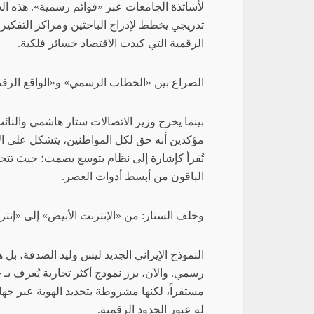
لأساتذة الجامعات عبر «قوائم رسمية». هذه ال
تدريجي يخطط لإدراج الباحثين ومراكز التفكير
الرقمية التي كبدت الاقتصاد خسائر فلكية.
الصراع بين «الخطاب الرسمي» و«الواقع الرق
بينما يخرج وزير الاتصالات ستار هاشمي والن
مؤكدين أنه حق لكل المواطنين، يتشكل على الأر
تُقرأ كإشارة إلى نظام يتوسع بصمت؛ حيث تتحو
الباقون من أبسط أدوات العصر.
وخلف الستار: من «الإنترنت الأبيض» إلى «إنتر
النموذج الإيراني الجديد ليس وليد الصدفة، بل ه
رسمي. والآن، برز نموذج أكثر تجارية يُعرف بـ 
مستقراً، لكنها مشروطة بتحديد الهوية عبر 
له عبور الحدود الرقمية.