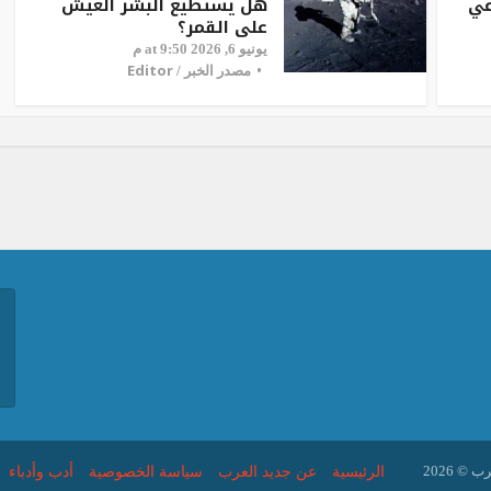
عي
هل يستطيع البشر العيش
على القمر؟
يونيو 6, 2026 at 9:50 م
Editor
مصدر الخبر /
 © 2026
الرئيسية
عن جديد العرب
سياسة الخصوصية
أدب وأدباء