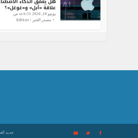
هل يعمّق الذكاء الاصطنا
علاقة «أبل» و«غوغل»؟
يونيو 10, 2026 at 6:51 ص
Editor
مصدر الخبر /
جديد العرب