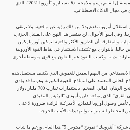
مما يهدد أمنها وازدهارها بعواقب وخيمة. هذا المستقبل القاتم رسم ملامحه بدقة سيناريو “أوروبا 2031″، الذي
ين في مجال الذكاء الاصطناعي.
 استقلال أوروبا، تقدم بدلا من ذلك رؤية غير واقعية، ولا ترتقي
. وفي أسوأ الأحوال، لن يقتصر هذا النهج على الفشل الجزئي،
اية. والمفارقة أن الطريق الأكثر واقعية لتمكين أوروبا يكمن
 حاليا، بالتوازي مع تكثيف الاستثمار في نقاط القوة الأوروبية
سارات بديلة، وكسب النفوذ عبر التعاون مع قوى متوسطة أخرى.
ء الاصطناعي من الفهم العميق للغموض الذي يكتنف مستقبل هذه
ج الحالي المعتمد على النماذج اللغوية الكبيرة، وهو ما قد يؤدي
إلى انهيار مدوٍ للمختبرات الرائدة اليوم. أما إذا نجح الرهان المالي الضخم، باستثمارات تقارب 700 مليار دولار
اصطناعي القوي” الذي يتوقعه داريو أمودي “الرئيس التنفيذي
تأمين وصول أوروبا للنماذج الأميركية الرائدة ضرورة لا غنى
من المخاطر السيبرانية والتهديدات الأمنية الحرجة.
عاشت أوروبا أولى نذر هذا السيناريو مع إطلاق شركة “أنثروبيك” نموذج “ميثوس 5” هذا العام. ورغم ما شاب