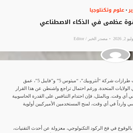
ير
علوم وتكنلوجيا
•
ً قوة عظمى في الذكاء الاصطناعي
 2026
مصدر الخبر /
Editor
أظهر الحظر الأميركي الأخير على تصدير أحدث طرازات شركة “أنثروبيك”، “ميثوس 5” و”فايبل 5″، عمق
ي الولايات المتحدة. ورغم احتمال تراجع واشنطن عن هذا القرار
د في أي وقت. وبالمثل، فإن احتدام التنافس على القدرة الحاسوبية
ي وارداً في أي وقت، لمنح المستخدمين الأميركيين أولوية
ر بالوقوع في فخ الركود التكنولوجي، معزولة عن أحدث التقنيات،