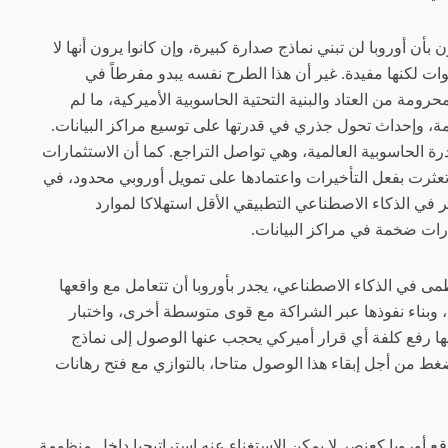
أن أوروبا لن تبني نماذج صدارة كبيرة، وإن كانوا يرون أنها لا
ت لكنها مفيدة. غير أن هذا الطرح نفسه يبدو مفرطاً في
حرومة من العتاد والبنية التحتية الحاسوبية الأميركية، ما لم
ة، وإحداث تحول جذري في قدرتها على توسيع مراكز البيانات.
وى 5 في المئة من القدرة الحاسوبية العالمية، وهي تواصل التراجع. كما أن الاستثمارات
تعثرت بفعل التأخيرات واعتمادها على تمويل أوروبي محدود، في
في الذكاء الاصطناعي التطبيقي الأقل استهلاكا لموارد
رات ضخمة في مراكز البيانات.
ى في الذكاء الاصطناعي، يجدر بأوروبا أن تتعامل مع واقعها
 وبناء نفوذها عبر الشراكة مع قوى متوسطة أخرى، واختبار
ها رفع كلفة أي قرار أميركي يحجب عنها الوصول إلى نماذج
غط من أجل إبقاء هذا الوصول متاحا، بالتوازي مع فتح رهانات
أوروبا كعنصر لا يمكن الاستغناء عنه استراتيجيا داخل منظومة