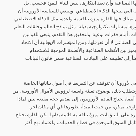
ا الصناعية وأن تعيد ابتكارها، ليس لبناء النفوذ فحسب، بل
 التي يتيحها الذكاء الاصطناعي. وينبغي للسياسة الأوروبية أن
تمتلك فيها القارة ميزة تنافسية واعدة، مثل الذكاء الاصطناعي
رها بمسارات تكنولوجية بديلة، مثل نماذج العالم وحلقات التعلم
، أمام قفزات نوعية. ولتحقيق هذا التقدم، ينبغي للقوانين
 الصناعي لا أن تعرقلها. ومن المؤشرات الإيجابية أن الاتحاد
ميز بين الأنظمة الصناعية والأنظمة الموجهة للاستخدام
ضاً إلى تطبيقه على البيانات الصناعية ضمن قانون البيانات
غي لأوروبا أن تتوقف عن التفريط في أصول بياناتها الخاصة
. ويتطلب ذلك، بوضوح، تعبئة واسعة لرؤوس الأموال الأوروبية، من
يضا، يحتاج القادة الأوروبيون إلى تقديم حجة مقنعة تبين لماذا
ولوجيا يمكن، من حيث المبدأ، تطويرها في أي مكان آخر.
على التنبؤ باتت ميزةً تنافسية قائمة بذاتها. لكن القارة تحتاج
كامل السوق الموحدة في قطاع الخدمات، واعتماد نهج أكثر