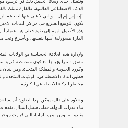
وتتمثل إحدى وسائل تحقيق ذلك في ترسيخ موقع 
الذكاء الاصطناعي العالمية. فالقارة تمتلك بالف
“إيه إس إم إل”، والتي لا غنى عنها لصناعة الر
يكون التوسع السريع في مراكز البيانات الأمي
هذه الأصول اليوم إلى نفوذ فعلي هو اعتماد أو
القارة مسؤولية أمنها بنفسها، وبأسرع وقت م
ولإدارة هذه العلاقة الحساسة مع الولايات المتح
تنسق استراتيجياتها مع قوى متوسطة قريبة منها
وكوريا الجنوبية والمملكة المتحدة. ومن شأن ه
قطبي الذكاء الاصطناعي، الولايات المتحدة والص
مخاطر الذكاء الاصطناعي الكارثية.
وعلاوة على ذلك، يمكن لهذا التعاون أن يساعد
بناء قدرات الدولة. فعلى سبيل المثال، يقدم م
يقتدوا به، ومن بينهم ألمانيا، التي قررت مؤخر