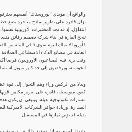
والواقع أن مؤيدي “يوروستاك” أنفسهم يعترفون ب
تزال قادرة على تطوير نماذج متأخرة بضع خطوا
التفاؤل، إذ قد تجد المختبرات الأوروبية نفسها م
تنجح القارة في بناء شركة تصميم رقائق متقدم
فأوروبا لا تملك اليوم س
العامة في مصانع الذكاء الاصطناعي العملاقة 
وقت يرى فيه الصناعيون الأوروبيون فرصا أكبر 
الحوسبة، ويرفضون إلى حد كبير تمويل استثما
وبدلا من الركض وراء وهم التحول إلى قوة عظم
كقوة متوسطة، قادرة على تعزيز مكامن قوتها،
مسارات تكنولوجية بديلة. وينبغي أن يكون هدف
الصدارة، وزيادة حوافز الشركات الأميركية للض
بديلة قد تؤتي ثمارها في المستقبل.
وتتمثل إحدى وسائل تحقيق ذلك في ترسيخ موقع 