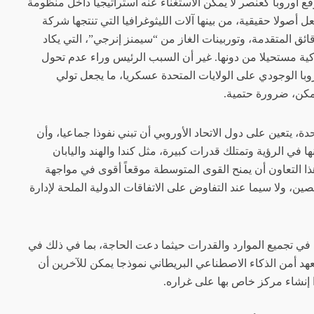
أوروبا كعنصر لا يمكن الاستغناء عنه استراتيجيا داخل منظومة
عل أصولا حقيقية، من بينها آلات الليثوغرافيا التي تنتجها شركة
قائق المتقدمة، وتوربينات الغاز من “سيمنز إنرجي”، التي يكاد
ركية مستحيلا من دونها. غير أن السبب الرئيس وراء عدم تحول
روبا الوجودي على الولايات المتحدة عسكريا، ما يجعل تولي
مكن، ضرورة حتمية.
دة، يتعين على دول الاتحاد الأوروبي أن تبني نفوذا جماعيا، وأن
 في الرؤية وتمتلك قدرات كبيرة، مثل كندا والهند واليابان
ذا التعاون أن يمنح القوى المتوسطة موقعاً أقوى في مواجهة
ين، ولا سيما عند التفاوض على الاتفاقات الدولية الملحة لإدارة
 في تجميع الموارد والقدرات حيثما دعت الحاجة، بما في ذلك في
عهد أمن الذكاء الاصطناعي البريطاني نموذجا يمكن للآخرين أن
ا إنشاء مركز خاص بها على غراره.