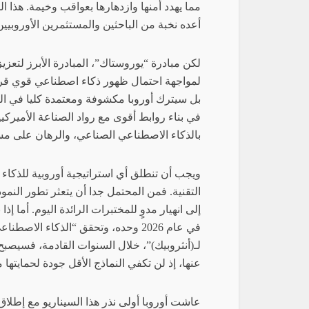
أعده نخبة من الباحثين والمستثمرين الأوروبي
لكن مبادرة “يوروستاك”، المبادرة الأبرز لتعزيز
لمواجهة احتمال ظهور ذكاء اصطناعي قوي قريبا
بل سيترك أوروبا مكشوفة ومعتمدة كليا في النه
في بناء روابط أقوى مع رواد الصناعة الأميركيين
بالذكاء الاصطناعي الصناعي، والرهان على م
ويجب أن تنطلق أي استراتيجية أوروبية للذكا
التقنية. فمن المحتمل جدا أن يتعثر تطور النموذ
في عام 2026 وحده، وتحقق “الذكاء ال
لـ(أنثروبيك)”، خلال السنوات القادمة، فسيصبح 
عنها، إذ لن تكفي النماذج الأقل جودة لحمايتها 