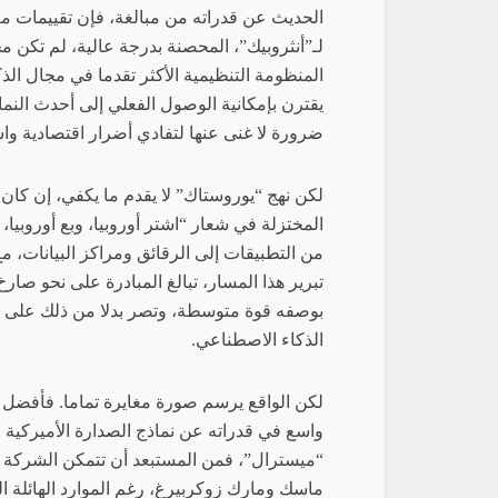
الحديث عن قدراته من مبالغة، فإن تقييمات مع
لـ”أنثروبيك”، المحصنة بدرجة عالية، لم تكن 
المنظومة التنظيمية الأكثر تقدما في مجال الذ
يقترن بإمكانية الوصول الفعلي إلى أحدث الن
ضرورة لا غنى عنها لتفادي أضرار اقتصادية وا
لكن نهج “يوروستاك” لا يقدم ما يكفي، إن كان 
المختزلة في شعار “اشتر أوروبيا، وبع أوروبيا
من التطبيقات إلى الرقائق ومراكز البيانات، م
تبرير هذا المسار، تبالغ المبادرة على نحو صارخ
بوصفه قوة متوسطة، وتصر بدلا من ذلك على
الذكاء الاصطناعي.
لكن الواقع يرسم صورة مغايرة تماما. فأفضل نم
واسع في قدراته عن نماذج الصدارة الأميركية 
“ميسترال”، فمن المستبعد أن تتمكن الشركة من
ماسك ومارك زوكربيرغ، رغم الموارد الهائلة ا