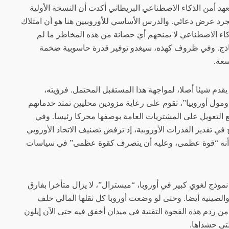
هد أمن الذكاء الاصطناعي البريطاني أكدت أن النسخة الأولية
مجرد عرض دعائي. والدرس الأساسي للأوروبيين هنا هو أن امتلاك
كاء الاصطناعي لا يمنحهم أيَ حصانة من هذه المخاطر ما لم
ماذج. وفي ظروف كهذه، سيغدو توفير قدرة حاسوبية ضخمة
سعة.
يقدم شيئا أصلا، لمواجهة هذا المستقبل المحتمل. فرؤيته،
، ومول أوروبيا”، تقوم على رعاية مزودين محليين تمتد خدماتهم
ع التعويل على المشتريات العامة بوصفها محركا رئيسا. وفي
 في تقدير القدرات الأوروبية، إذ ترفض تصنيف الاتحاد الأوروبي
 أنه “قوة عظمى، وعليه أن يتصرف كقوة عظمى” في سياسات
وذج لغوي كبير في أوروبا، “ميسترال”، لا يزال متأخرا بفارق
والصينية أيضا. وحتى لو وضعت أوروبا كل ثقلها المالي خلف
 ردم هذه الفجوة التقنية في ميدان أخفق فيه حتى الآن إيلون
لتي حشداها.