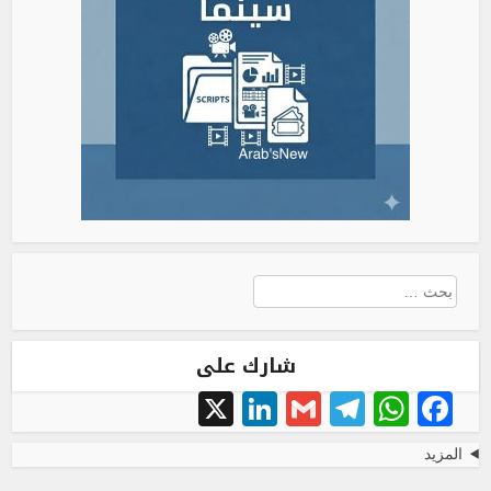
البحث
عن:
شارك على
LinkedIn
X
Telegram
Gmail
WhatsApp
Facebook
المزيد