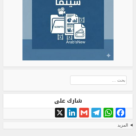
البحث
عن:
شارك على
LinkedIn
X
Telegram
Gmail
WhatsApp
Facebook
المزيد