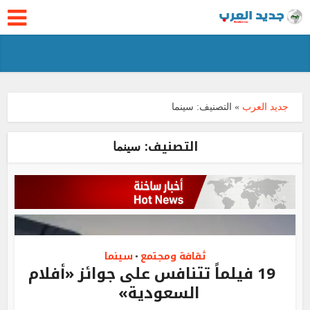
جديد العرب
»
التصنيف:
سينما
التصنيف:
سينما
ثقافة ومجتمع
سينما
•
19 فيلماً تتنافس على جوائز «أفلام
السعودية»