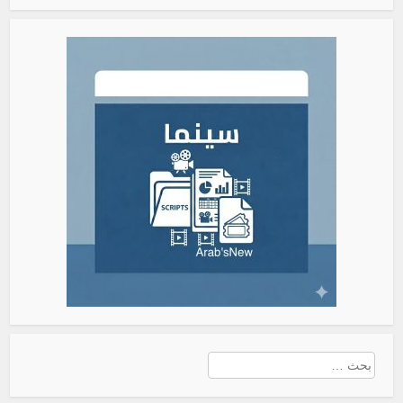
البحث
عن: